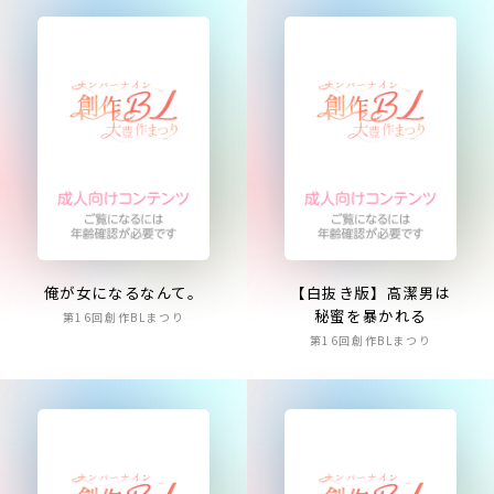
俺が女になるなんて。
【白抜き版】高潔男は
秘蜜を暴かれる
第16回創作BLまつり
第16回創作BLまつり