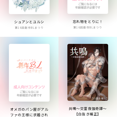
忘れ物をとりに！
シュアンとユルシ
第16回創作BLまつり
第16回創作BLまつり
共鳴～交霊夜伽奇譚～
オメガのパン屋がアル
【白抜き補正】
ファの王様に求婚され