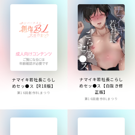
ナマイキ若社長こらし
ナマイキ若社長こらし
めセッ●ス【白抜き修
めセッ●ス【R18版】
正版】
第16回創作BLまつり
第16回創作BLまつり