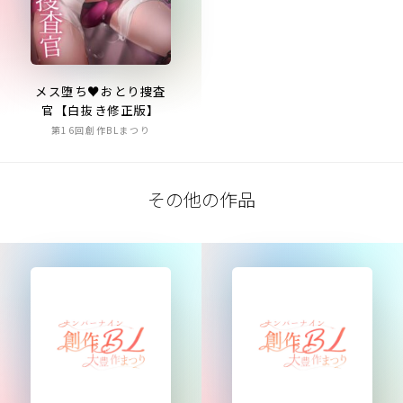
メス堕ち♥おとり捜査
官【白抜き修正版】
第16回創作BLまつり
その他の作品