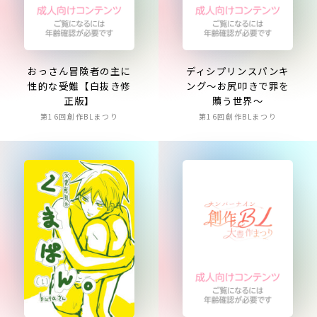
おっさん冒険者の主に
ディシプリンスパンキ
性的な受難【白抜き修
ング～お尻叩きで罪を
正版】
贖う世界～
第16回創作BLまつり
第16回創作BLまつり