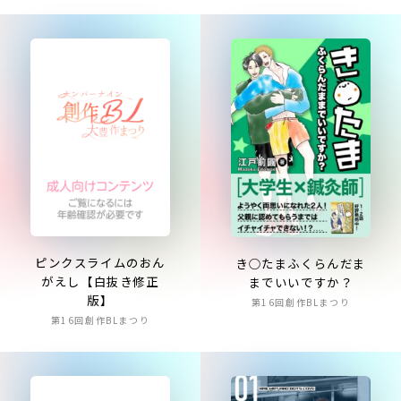
ピンクスライムのおん
き○たまふくらんだま
がえし【白抜き修正
までいいですか？
版】
第16回創作BLまつり
第16回創作BLまつり