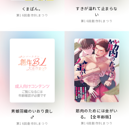
すきが溢れて止まらな
くまぱん。
い
第16回創作BLまつり
第16回創作BLまつり
筋肉のためには金がい
男娘羽織のいおり良し
る。【全年齢版】
♂
第16回創作BLまつり
第16回創作BLまつり