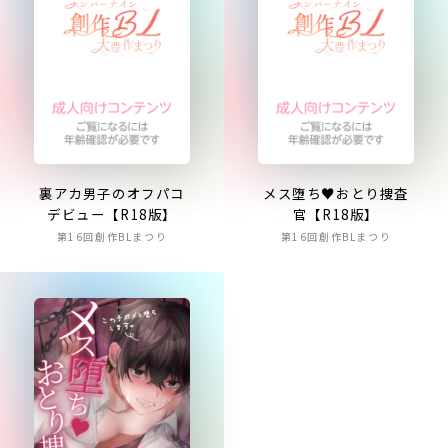
裏アカ男子のオフパコ
メス堕ち♥おとり捜査
デビュー【R18版】
官【R18版】
第16回創作BLまつり
第16回創作BLまつり