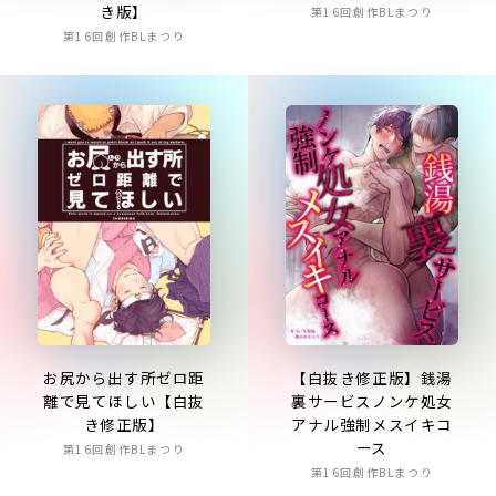
き版】
第16回創作BLまつり
第16回創作BLまつり
お尻から出す所ゼロ距
【白抜き修正版】銭湯
離で見てほしい【白抜
裏サービスノンケ処女
き修正版】
アナル強制メスイキコ
ース
第16回創作BLまつり
第16回創作BLまつり