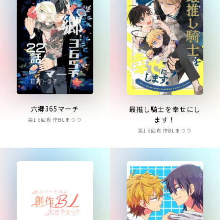
六郷365マーチ
最推し騎士を幸せにし
ます！
第16回創作BLまつり
第16回創作BLまつり