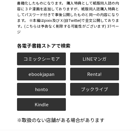
書籍化したものになります。 購入特典として紙版同人誌の内
容に３Ｐ漫画を追加しておりますが、紙版同人誌購入特典と
してパスワード付きで事後公開したものと同一の内容になり
ます。 ※本編はpixiv及びＸ(旧Twitter)で全文公開しておりま
す。(こちらは予告なく削除する可能性がございます) 37ペー
ジ
各電子書籍ストアで検索
コミックシーモア
LINEマンガ
ebookjapan
Renta!
honto
ブックライブ
Kindle
※取扱のない店舗がある場合があります