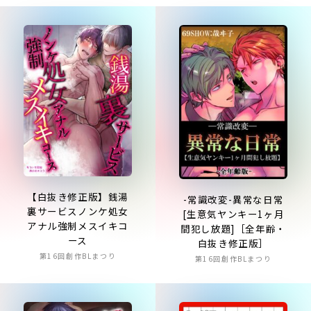
【白抜き修正版】銭湯
-常識改変-異常な日常
裏サービスノンケ処女
[生意気ヤンキー1ヶ月
アナル強制メスイキコ
間犯し放題]［全年齢・
ース
白抜き修正版］
第16回創作BLまつり
第16回創作BLまつり