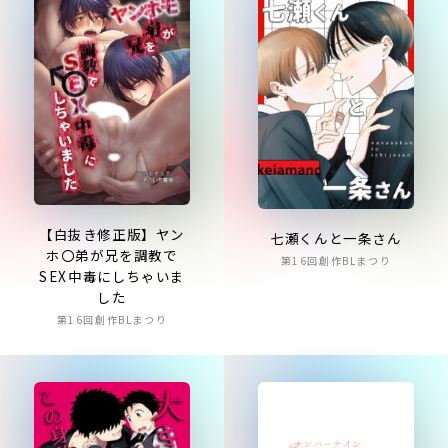
【白抜き修正版】ヤン
七瀬くんと一条さん
ホ〇弟が兄を調教で
第16回創作BLまつり
SEX中毒にしちゃいま
した
第16回創作BLまつり