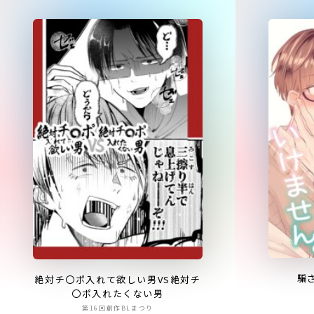
騙
絶対チ〇ポ入れて欲しい男VS絶対チ
〇ポ入れたくない男
第16回創作BLまつり