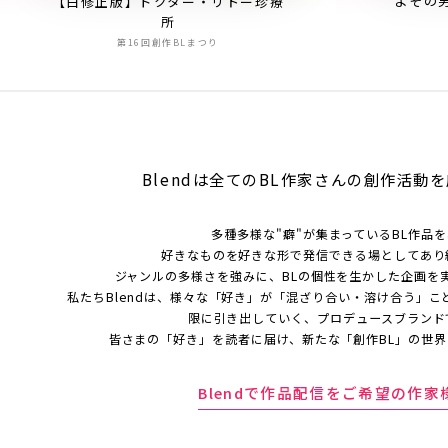
よその
【白修正版】ドクター・リトー珍療
所
第16回創作BLまつり
Blendは全てのBL作家さんの
創作活動を
多種多様な"癖"が集まっているBL作品
好きなものを好きな形で発信できる場としてあり
ジャンルの多様さを強みに、BLの個性を生かした企画を
私たちBlendは、様々な「好き」が「混ざり合い・溶け合う」こ
限に引き出していく、プロデュースブランド
皆さまの「好き」を読者に届け、新たな「創作BL」の世
Blendで作品配信をご希望の作家