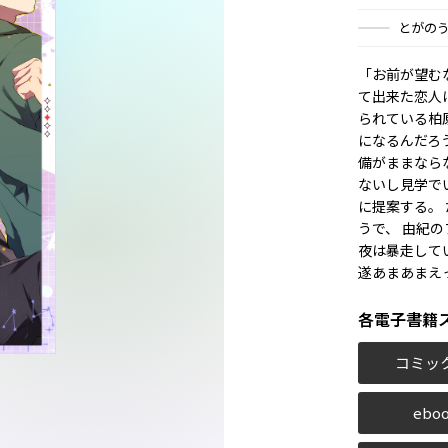
とがの
「お前が望む
て出来た恋人
られている柏
になるんだろ
備がままなら
ないし見学で
に提案する。
うで、 由紀
夜は暴走してい
遂あまあまえっ
各電子書籍
コミッ
eboo