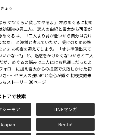
うきょう
なら ケツくらい貸してやるよ」 柏原めぐるに初め
は幼馴染の男二人。 恋人の由紀と雷太から可愛が
原めぐるは、 「二人より背が低いから自分は受け
うなあ」 と漠然と考えていたが、受けのための準
ないまま初夜を迎えてしまう。 「オレ準備出来て
いいかな…?」 と、迷惑をかけたくないからと二人
 だが、めぐるの悩みは二人にはお見通しだったよ
のフォローに加え雷太からの提案で失敗しかけた初
き……!? 三人の強い絆と恋心が繋ぐ 初夜失敗未
ちストーリー 30ページ
ストアで検索
クシーモア
LINEマンガ
kjapan
Renta!