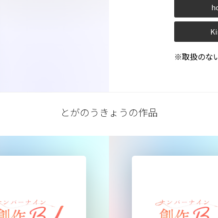
h
Ki
※取扱のな
とがのうきょうの作品