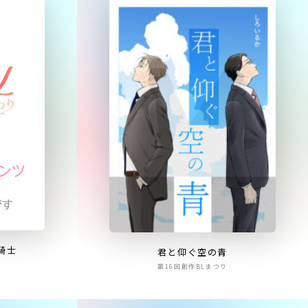
騎士
君と仰ぐ空の青
第16回創作BLまつり