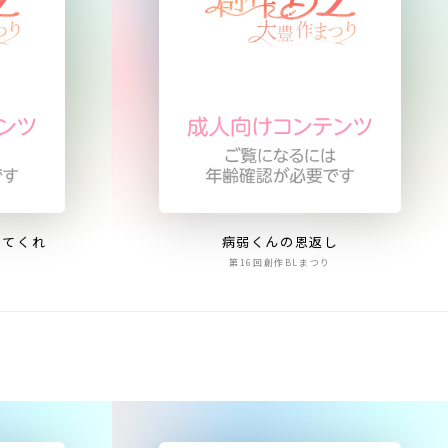
してくれ
病弱くんの恩返し
第16回創作BLまつり