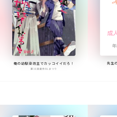
先生
俺の幼馴染坊主でカッコイイだろ！
第16回創作BLまつり