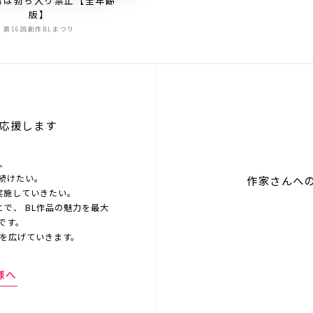
男は勃ち入り禁止【全年齢
版】
第16回創作BLまつり
応援します
を、
続けたい。
作家さんへ
実施していきたい。
とで、 BL作品の魅力を最大
です。
界を広げていきます。
様へ