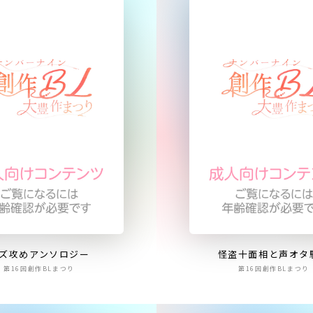
ズ攻めアンソロジー
怪盗十面相と声オタ
第16回創作BLまつり
第16回創作BLまつり