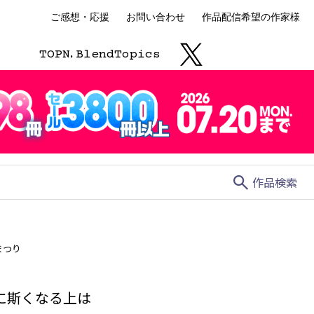
ご感想・応援
お問い合わせ
作品配信希望の作家様
TOP
N.
Blend
Topics
search
作品検索
まつり
に斯くなる上は