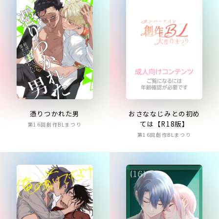
おさななじみとの初め
憑りつかれた男
ては【R18版】
第16回創作BLまつり
第16回創作BLまつり