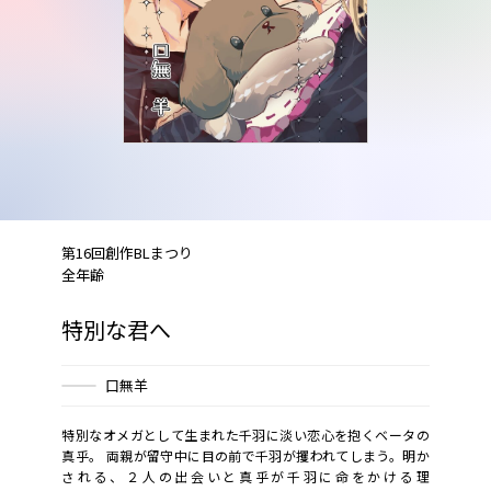
第16回創作BLまつり
全年齢
特別な君へ
口無羊
特別なオメガとして生まれた千羽に淡い恋心を抱くベータの
真乎。 両親が留守中に目の前で千羽が攫われてしまう。明か
される、２人の出会いと真乎が千羽に命をかける理