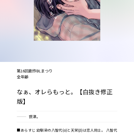
第16回創作BLまつり
全年齢
なぁ、オレらもっと。【白抜き修正
版】
世津。
■あらすじ 幼馴染の八智代(α)と天栄(β)は恋人同士。 八智代