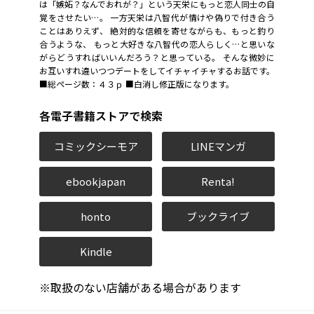
は「嫉妬？なんでおれが？」という天栄にもっと恋人同士の自
覚をさせたい…。 一方天栄は八智代が情けや偽りで付き合う
ことはありえず、 絶対的な信頼を寄せながらも、もっと釣り
合うような、 もっと大好きな八智代の恋人らしく…と思いな
がらどうすればいいんだろう？と思っている。 そんな微妙に
お互いすれ違いつつデートをしてイチャイチャするお話です。
■総ページ数：４３ｐ ■白消し修正版になります。
各電子書籍ストアで検索
コミックシーモア
LINEマンガ
ebookjapan
Renta!
honto
ブックライブ
Kindle
※取扱のない店舗がある場合があります