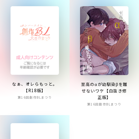
なぁ、オレらもっと。
至高のαが幼馴染βを離
【R18版】
せないワケ【白抜き修
正版】
第16回創作BLまつり
第16回創作BLまつり