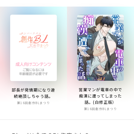
営業マンが電車の中で
部長が発情期になり連
痴漢に遭ってしまった
続絶頂しちゃう話。
話。(白修正版）
第16回創作BLまつり
第16回創作BLまつり