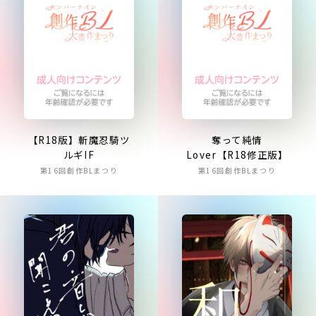
【R18版】斬魔忍騎ツ
奪って純情
ルギIF
Lover【R18修正版】
第16回創作BLまつり
第16回創作BLまつり