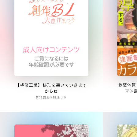
敏感体質
【棒修正版】秘孔を突いていきます
マン
からね
第16回創作BLまつり