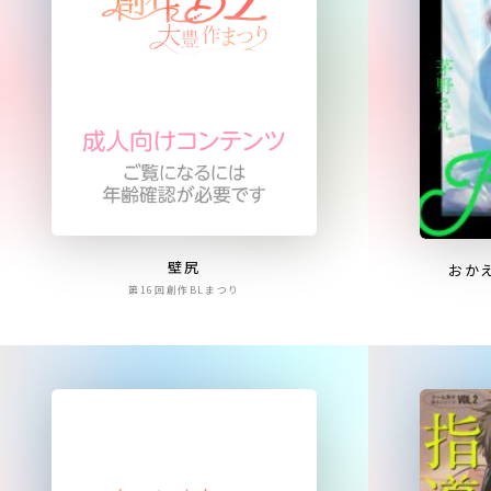
壁尻
おか
第16回創作BLまつり