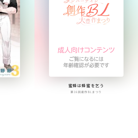
蜜蜂は蜂蜜を乞う
第16回創作BLまつり