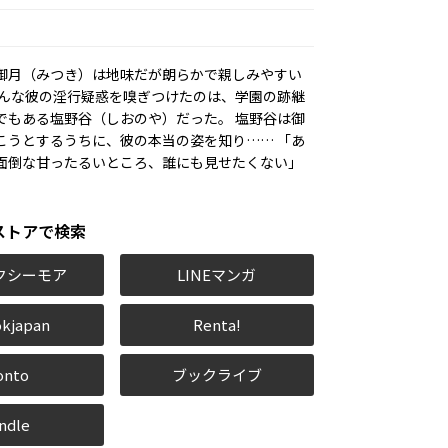
御月（みつき）は地味だが朗らかで親しみやすい
そんな彼の淫行疑惑を嗅ぎつけたのは、学園の跡継
でもある塩野谷（しおのや）だった。 塩野谷は御
こうとするうちに、彼の本当の姿を知り…… 「あ
面倒な甘ったるいところ、誰にも見せたくない――」
ストアで検索
クシーモア
LINEマンガ
kjapan
Renta!
onto
ブックライブ
ndle