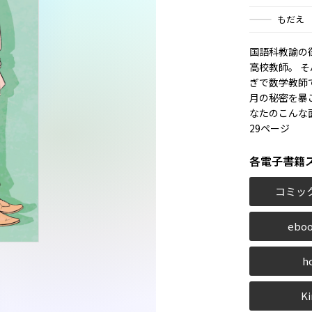
もだえ
国語科教諭の
高校教師。 
ぎで数学教師
月の秘密を暴
なたのこんな
29ページ
各電子書籍
コミッ
eboo
h
Ki