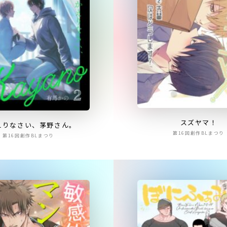
スズヤマ！
えりなさい、茅野さん。
第16回創作BLまつり
第16回創作BLまつり