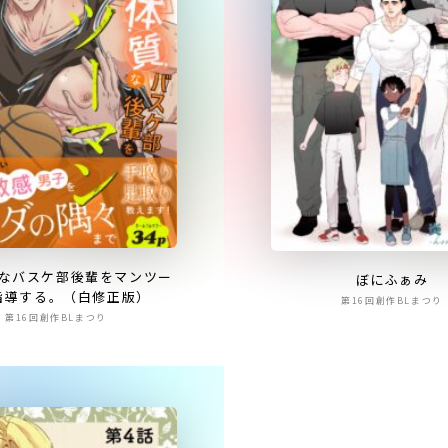
なバスケ部後輩をマンツー
ぼにふぁみ
指導する。（白修正版）
第16回創作BLまつり
第16回創作BLまつり