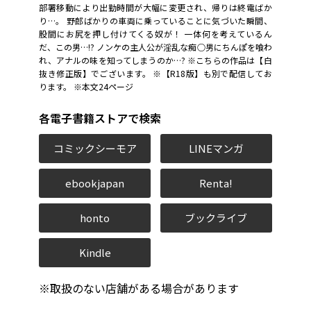
部署移動により出勤時間が大幅に変更され、帰りは終電ばか
り…。 野郎ばかりの車両に乗っていることに気づいた瞬間、
股間にお尻を押し付けてくる奴が！ 一体何を考えているん
だ、この男…!? ノンケの主人公が淫乱な痴○男にちんぽを喰わ
れ、アナルの味を知ってしまうのか…? ※こちらの作品は【白
抜き修正版】でございます。 ※【R18版】も別で配信してお
ります。 ※本文24ページ
各電子書籍ストアで検索
コミックシーモア
LINEマンガ
ebookjapan
Renta!
honto
ブックライブ
Kindle
※取扱のない店舗がある場合があります