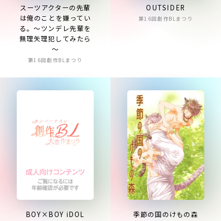
スーツアクターの先輩
OUTSIDER
は俺のことを嫌ってい
第16回創作BLまつり
る。～ツンデレ先輩を
無理矢理犯してみたら
～
第16回創作BLまつり
BOY×BOY iDOL
季節の国のけもの森