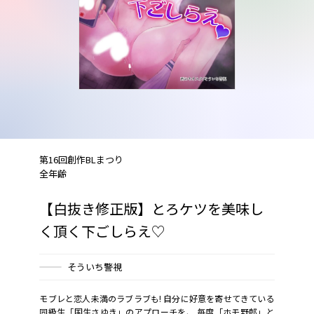
第16回創作BLまつり
全年齢
【白抜き修正版】とろケツを美味し
く頂く下ごしらえ♡
そういち警視
モブレと恋人未満のラブラブも! 自分に好意を寄せてきている
同級生「国生さゆき」のアプローチを、 毎度「ホモ野郎」と