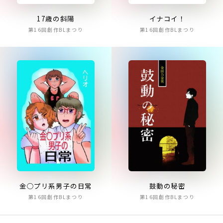
17歳の斜陽
イナコイ！
第16回創作BLまつり
第16回創作BLまつり
金○プリ系男子の日常
鼓動の秘密
第16回創作BLまつり
第16回創作BLまつり