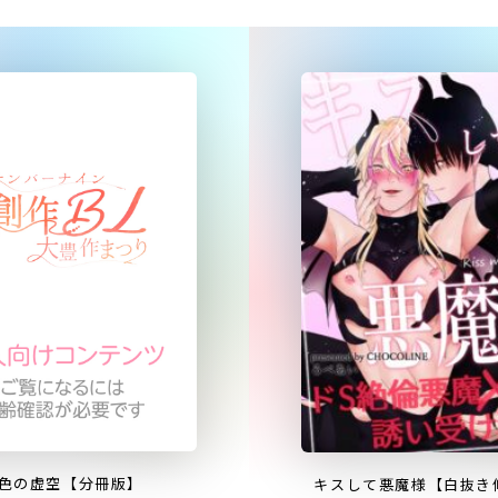
色の虚空【分冊版】
キスして悪魔様【⽩抜き