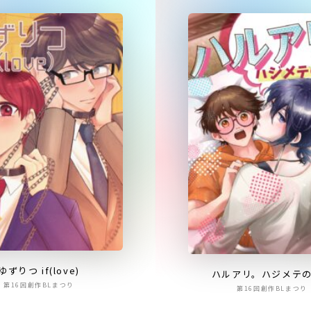
ゆずりつ if(love)
ハルアリ。ハジメテ
第16回創作BLまつり
第16回創作BLまつり