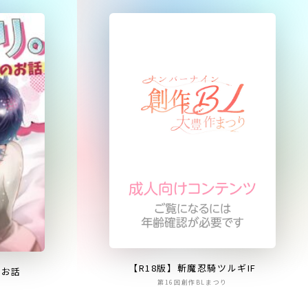
【R18版】斬魔忍騎ツルギIF
のお話
第16回創作BLまつり