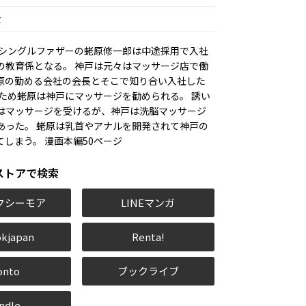
貴
 シングルファザーの蛯原修一郎は中途採用で入社
の教育係となる。 神戸は元々はマッサージ店で働
原の勤める会社の会長とそこで知り合い入社した
のため蛯原は神戸にマッサージを勧められる。 誘い
はマッサージを受けるが、神戸は洗脳マッサージ
あった。 蛯原は乳首やアナルを開発されて神戸の
てしまう。 漫画本編50ページ
ストアで検索
クシーモア
LINEマンガ
kjapan
Renta!
onto
ブックライブ
ndle