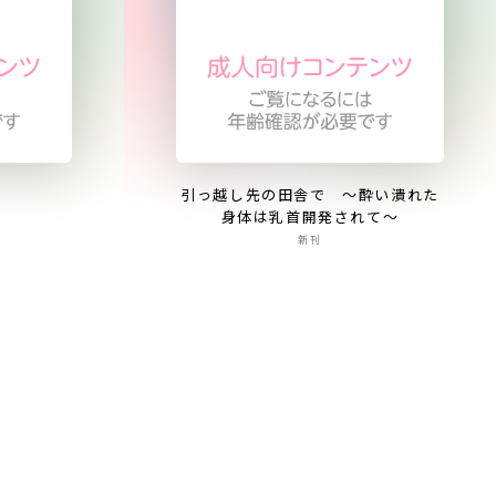
引っ越し先の田舎で 〜酔い潰れた
身体は乳首開発されて〜
新刊