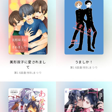
美形双子に愛されまし
うましか！
て
第16回創作BLまつり
第16回創作BLまつり