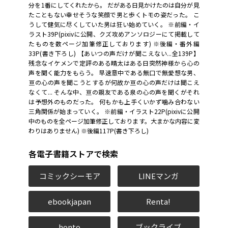
分を1番にしてくれたから。 だがある日見かけたのは自分が見
たこともない幸せそうな笑顔で男と歩くトモの姿だった。 こ
うして健気に尽くしていた男は狂い始めていく。 ※前編・イ
ラスト39P(pixivに公開、クズ攻めアンソロジーにて掲載して
たものを数ページ加筆修正しております) ※後編・番外編
33P(書き下ろし) 【あいつの声だけが聞こえない...全139P】
残念なイケメンで定評のある晴太はある日突然神様から心の
声を聞く能力をもらう。 早速意中である無口で無愛想な男、
亘の心の声を聞こうとするが何故か亘の心の声だけは聞こえ
なくて... そんな中、亘の親友である泉の心の声を聞くがそれ
は予想外のものだった。 何もかも上手くいかず噛み合わない
三角関係が始まっていく。 ※前編・イラスト22P(pixivに公開
中のものを全ページ加筆修正しております。大まかな内容に変
わりはありません) ※後編117P(書き下ろし)
各電子書籍ストアで検索
コミックシーモア
LINEマンガ
ebookjapan
Renta!
honto
ブックライブ