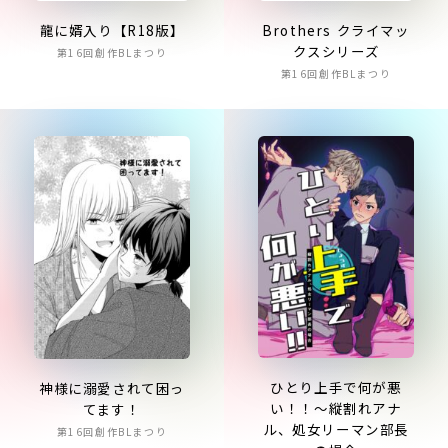
龍に婿入り【R18版】
Brothers クライマッ
クスシリーズ
第16回創作BLまつり
第16回創作BLまつり
ひとり上手で何が悪
神様に溺愛されて困っ
い！！～縦割れアナ
てます！
ル、処女リーマン部長
第16回創作BLまつり