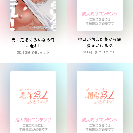
祭司が信仰対象から寵
男に走るくらいなら俺
愛を受ける話
に走れ!!
第16回創作BLまつり
第16回創作BLまつり