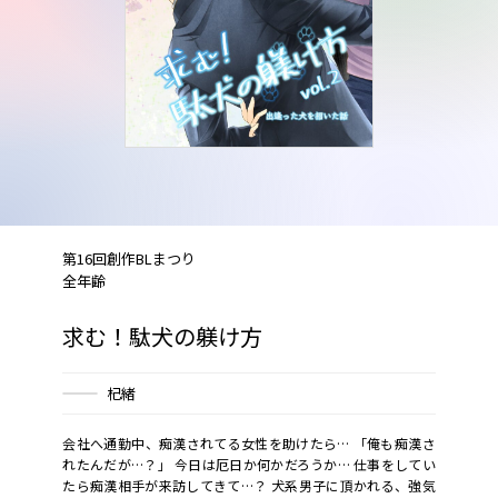
第16回創作BLまつり
全年齢
求む！駄犬の躾け方
杞緒
会社へ通勤中、痴漢されてる女性を助けたら… 「俺も痴漢さ
れたんだが…？」 今日は厄日か何かだろうか… 仕事をしてい
たら痴漢相手が来訪してきて…？ 犬系男子に頂かれる、強気