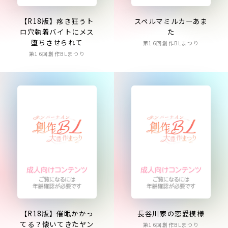
【R18版】疼き狂うト
スペルマミルカーあま
ロ穴執着バイトにメス
た
堕ちさせられて
第16回創作BLまつり
第16回創作BLまつり
【R18版】催眠かかっ
長谷川家の恋愛模様
てる？懐いてきたヤン
第16回創作BLまつり