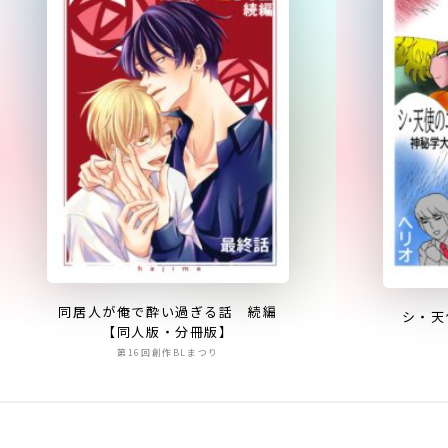
同居人が俺で酔い過ぎる話 続編
シ・天
【同人版・分冊版】
第16回創作BLまつり