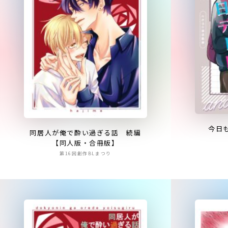
今日
同居人が俺で酔い過ぎる話 続編
【同人版・合冊版】
第16回創作BLまつり