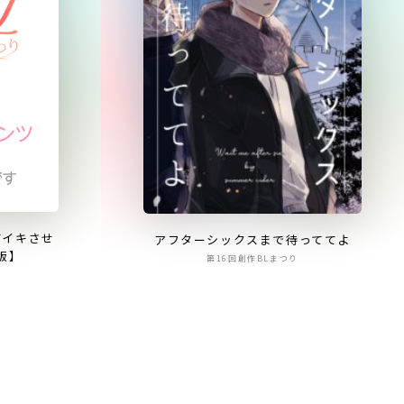
首イキさせ
アフターシックスまで待っててよ
版】
第16回創作BLまつり