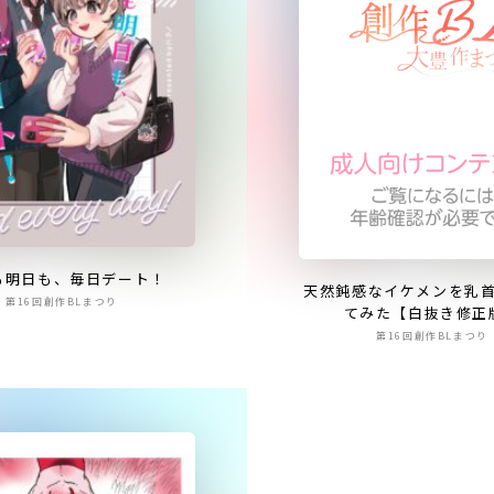
も明日も、毎日デート！
天然鈍感なイケメンを乳
第16回創作BLまつり
てみた【白抜き修正
第16回創作BLまつり