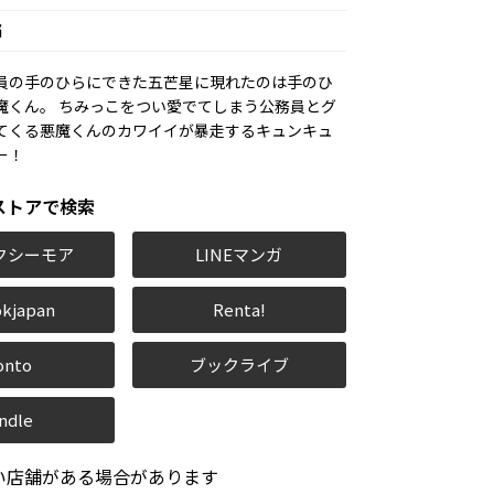
脳
員の手のひらにできた五芒星に現れたのは手のひ
魔くん。 ちみっこをつい愛でてしまう公務員とグ
てくる悪魔くんのカワイイが暴走するキュンキュ
ー！
ストアで検索
クシーモア
LINEマンガ
kjapan
Renta!
onto
ブックライブ
ndle
い店舗がある場合があります