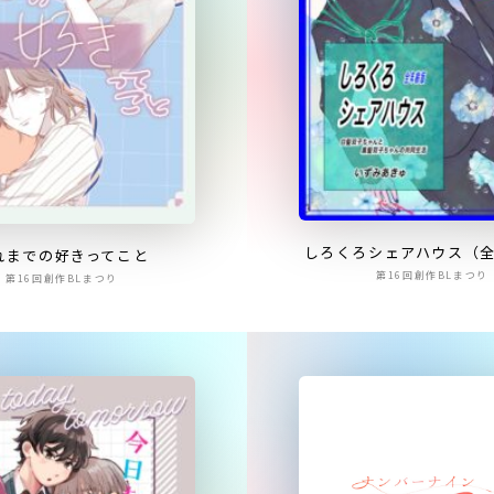
しろくろシェアハウス（
れまでの好きってこと
第16回創作BLまつり
第16回創作BLまつり