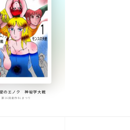
使のエノク 神秘学大戦
第16回創作BLまつり