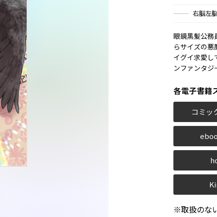
右脳左
眼鏡黒髪公務
らサイズの悪
イグイ求愛し
ンファンタジ
各電子書籍
コミッ
eboo
h
Ki
※取扱のな