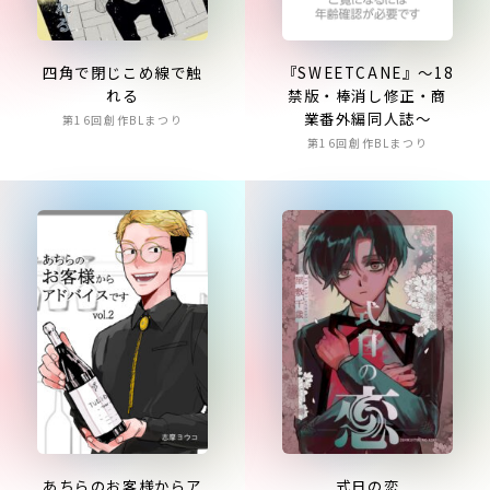
『SWEETCANE』〜18
四角で閉じこめ線で触
禁版・棒消し修正・商
れる
業番外編同人誌〜
第16回創作BLまつり
第16回創作BLまつり
あちらのお客様からア
式日の恋