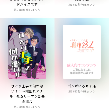
ドバイスです
第16回創作BLまつり
第16回創作BLまつり
ゴンがいるセイ活
ひとり上手で何が悪
い！！～縦割れアナ
第16回創作BLまつり
ル、処女リーマン部長
の場合
第16回創作BLまつり