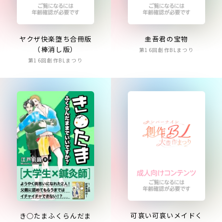
ヤクザ快楽堕ち合冊版
圭吾君の宝物
（棒消し版）
第16回創作BLまつり
第16回創作BLまつり
可哀い可哀いメイドく
き○たまふくらんだま