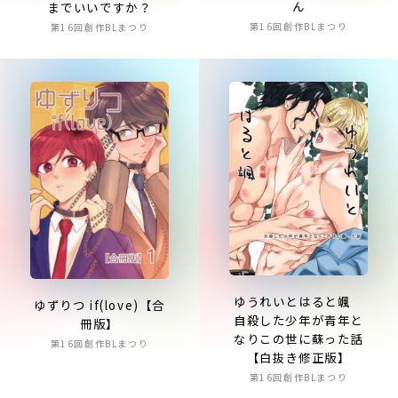
ん
までいいですか？
第16回創作BLまつり
第16回創作BLまつり
ゆうれいとはると颯
ゆずりつ if(love)【合
自殺した少年が青年と
冊版】
なりこの世に蘇った話
第16回創作BLまつり
【白抜き修正版】
第16回創作BLまつり