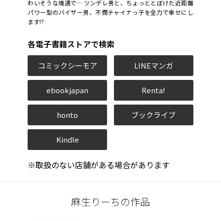
わいそうな境遇で… ツンデレ男と、ちょっととぼけた近距離
パワー型のバイザー男、不憫チャイナっ子を全力で幸せにし
ます!?
各電子書籍ストアで検索
コミックシーモア
LINEマンガ
ebookjapan
Renta!
honto
ブックライブ
Kindle
※取扱のない店舗がある場合があります
麻生りーちの作品