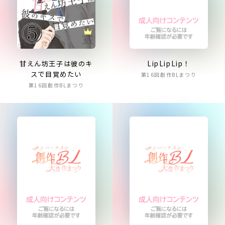
LipLipLip！
甘えん坊王子は彼のキ
スで目覚めたい
第16回創作BLまつり
第16回創作BLまつり