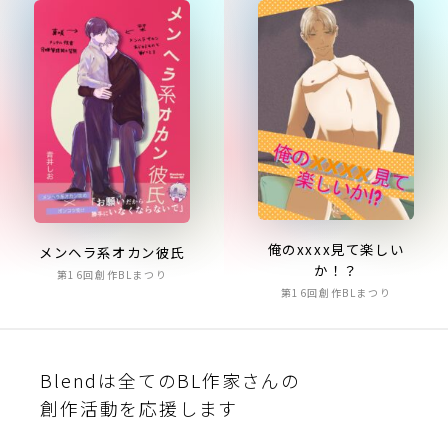
俺のxxxx見て楽しい
メンヘラ系オカン彼氏
か！？
第16回創作BLまつり
第16回創作BLまつり
Blendは全てのBL作家さんの
創作活動を応援します