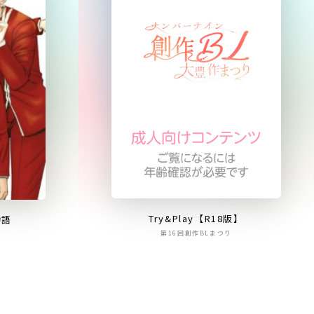
Try&Play【R18版】
物語
第16回創作BLまつり