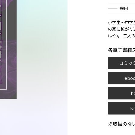
檜田
小学生〜中学
の家に転がり
はや)。 二人
各電子書籍
コミッ
eboo
h
Ki
※取扱のな