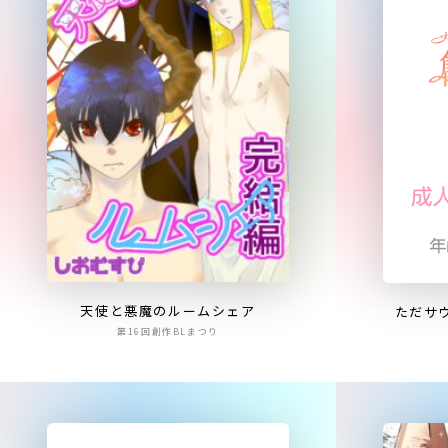
天使と悪魔のルームシェア
ただサ
第16回創作BLまつり