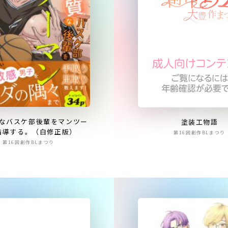
なバスケ部後輩をマンツー
塗装工物語
指導する。（白修正版）
第16回創作BLまつり
第16回創作BLまつり