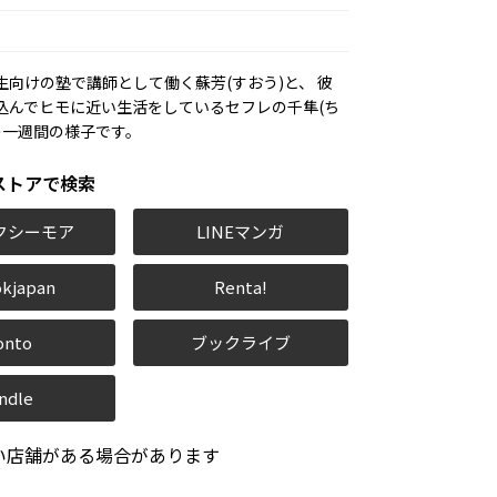
生向けの塾で講師として働く蘇芳(すおう)と、 彼
込んでヒモに近い生活をしているセフレの千隼(ち
の一週間の様子です。
ストアで検索
クシーモア
LINEマンガ
kjapan
Renta!
onto
ブックライブ
ndle
い店舗がある場合があります