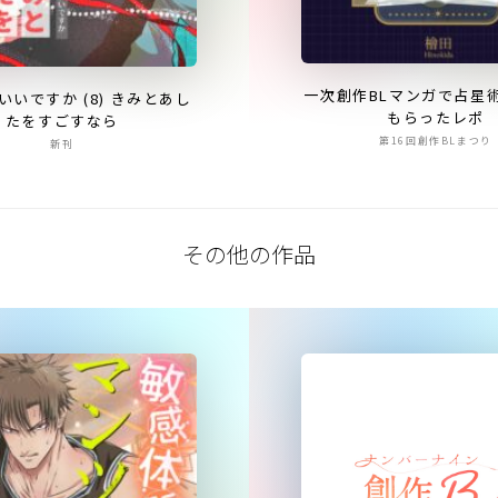
一次創作BLマンガで占星
いいですか (8) きみとあし
もらったレポ
たをすごすなら
第16回創作BLまつり
新刊
その他の作品