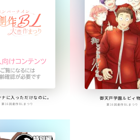
ウナに入っただけなのに。
御天戸学園ルビィ
第16回創作BLまつり
第16回創作BLまつり