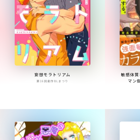
妄想モラトリアム
敏感体質
マン
第16回創作BLまつり