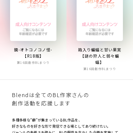
鏡-オトコノコノ怪-
箱入り蝙蝠と甘い果実
【R18版】
【謎の狩人と弱々蝙
蝠】
第16回創作BLまつり
第16回創作BLまつり
Blendは全てのBL作家さんの
創作活動を応援します
多種多様な"癖"が集まっているBL作品を、
好きなものを好きな形で発信できる場としてあり続けたい。
ジャンルの多様さを強みに、BLの個性を生かした企画を実施して