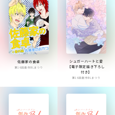
シュガーハートと愛
佐藤家の食卓
【電子限定描き下ろし
第16回創作BLまつり
付き】
第16回創作BLまつり