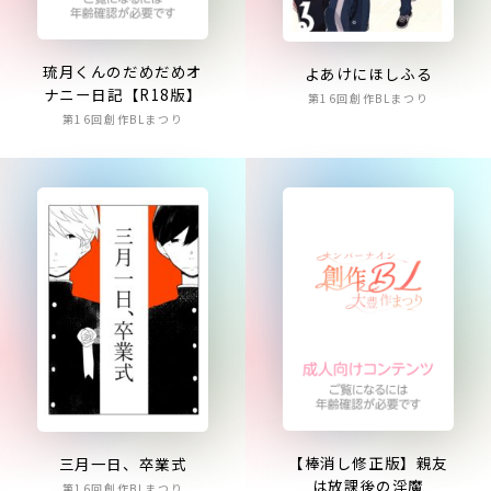
琉月くんのだめだめオ
よあけにほしふる
ナニー日記【R18版】
第16回創作BLまつり
第16回創作BLまつり
【棒消し修正版】親友
三月一日、卒業式
は放課後の淫魔
第16回創作BLまつり