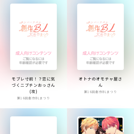
モブレ寸前！？恋に気
オトナのオモチャ屋さ
づくニブチンおっさん
ん
(攻)
第16回創作BLまつり
第16回創作BLまつり