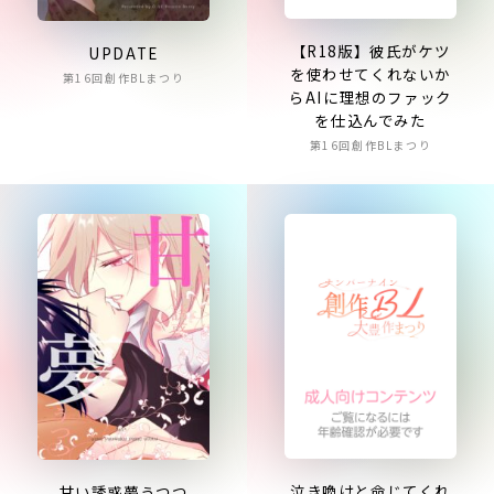
【R18版】彼氏がケツ
UPDATE
を使わせてくれないか
第16回創作BLまつり
らAIに理想のファック
を仕込んでみた
第16回創作BLまつり
泣き喚けと命じてくれ
甘い誘惑夢うつつ