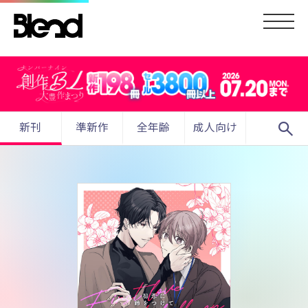
search
新刊
準新作
全年齢
成人向け