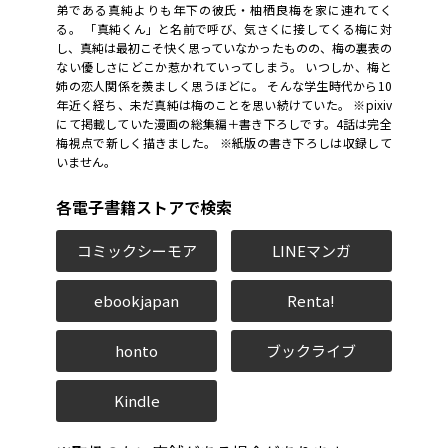
弟である真純よりも年下の彼氏・柚栖良梅を家に連れてく
る。 「真純くん」と名前で呼び、気さくに接してくる梅に対
し、真純は最初こそ快く思っていなかったものの、梅の裏表の
ない優しさにどこか惹かれていってしまう。 いつしか、梅と
姉の恋人関係を羨ましく思うほどに。 そんな学生時代から10
年近く経ち、未だ真純は梅のことを思い続けていた。 ※pixiv
にて掲載していた漫画の総集編＋書き下ろしです。4話は完全
梅視点で新しく描きました。 ※紙版の書き下ろしは収録して
いません。
各電子書籍ストアで検索
コミックシーモア
LINEマンガ
ebookjapan
Renta!
honto
ブックライブ
Kindle