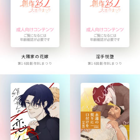
大隈家の花嫁
淫手悦堕
第16回創作BLまつり
第16回創作BLまつり