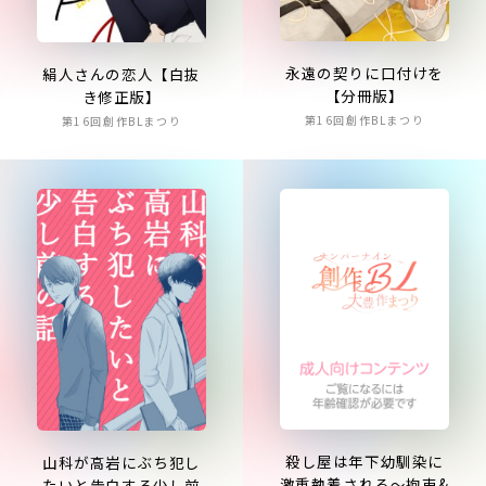
永遠の契りに口付けを
絹人さんの恋人【白抜
【分冊版】
き修正版】
第16回創作BLまつり
第16回創作BLまつり
殺し屋は年下幼馴染に
山科が高岩にぶち犯し
激重執着される～拘束&
たいと告白する少し前