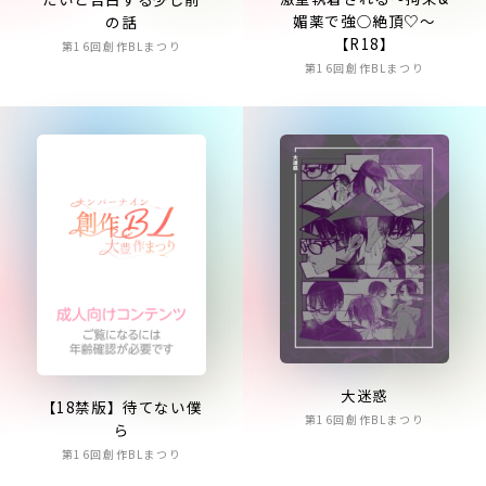
媚薬で強○絶頂♡～
の話
【R18】
第16回創作BLまつり
第16回創作BLまつり
大迷惑
【18禁版】待てない僕
第16回創作BLまつり
ら
第16回創作BLまつり