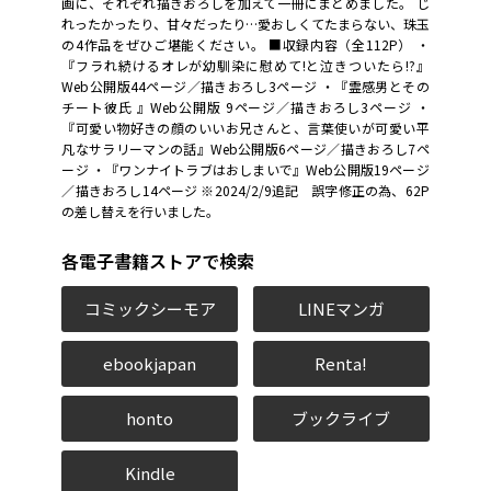
画に、それぞれ描きおろしを加えて一冊にまとめました。 じ
れったかったり、甘々だったり…愛おしくてたまらない、珠玉
の4作品をぜひご堪能ください。 ■収録内容（全112P） ・
『フラれ続けるオレが幼馴染に慰めて!と泣きついたら!?』
Web公開版44ページ／描きおろし3ページ ・『霊感男とその
チート彼氏 』Web公開版 9ページ／描きおろし3ページ ・
『可愛い物好きの顔のいいお兄さんと、言葉使いが可愛い平
凡なサラリーマンの話』Web公開版6ページ／描きおろし7ペ
ージ ・『ワンナイトラブはおしまいで』Web公開版19ページ
／描きおろし14ページ ※2024/2/9追記 誤字修正の為、62P
の差し替えを行いました。
各電子書籍ストアで検索
コミックシーモア
LINEマンガ
ebookjapan
Renta!
honto
ブックライブ
Kindle