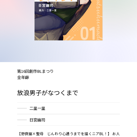
第16回創作BLまつり
全年齢
放浪男子がなつくまで
二里一里
日宮幽司
【野良猫×聖母 じんわり心通うまでを描くニアBL！】 お人