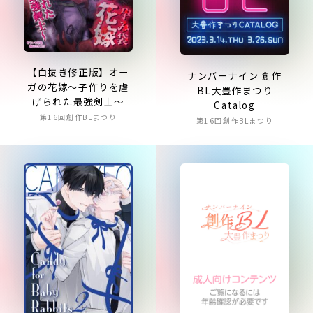
【白抜き修正版】オー
ナンバーナイン 創作
ガの花嫁～子作りを虐
BL大豊作まつり
げられた最強剣士～
Catalog
第16回創作BLまつり
第16回創作BLまつり