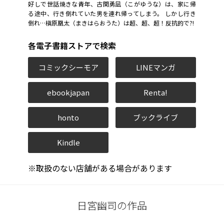
好しで世話焼きな青年、古関勇凪（こがゆうな）は、家に帰
る途中、行き倒れていた男を連れ帰ってしまう。 しかし行き
倒れ…槇原凰太（まきはらおうた）は超、超、超！反抗的で?!
各電子書籍ストアで検索
コミックシーモア
LINEマンガ
ebookjapan
Renta!
honto
ブックライブ
Kindle
※取扱のない店舗がある場合があります
日宮幽司の作品