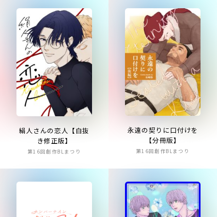
永遠の契りに口付けを
絹人さんの恋人【白抜
【分冊版】
き修正版】
第16回創作BLまつり
第16回創作BLまつり