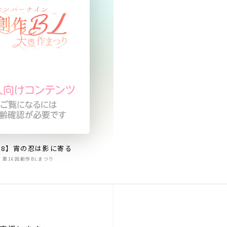
18】宵の忍は影に寄る
第16回創作BLまつり