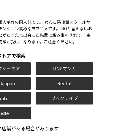
個人制作の同人誌です。 わんこ系後輩×クールヤ
テンション高めなラブコメです。 NOと言えないお
公がたまたま出会った先輩に頼み事をされて… 主
先輩が受けになります。ご注意ください。
ストアで検索
クシーモア
LINEマンガ
kjapan
Renta!
onto
ブックライブ
ndle
い店舗がある場合があります