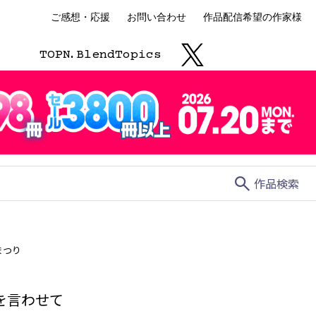
ご感想・応援
お問い合わせ
作品配信希望の作家様
TOP
N.
Blend
Topics
search
作品検索
まつり
を言わせて