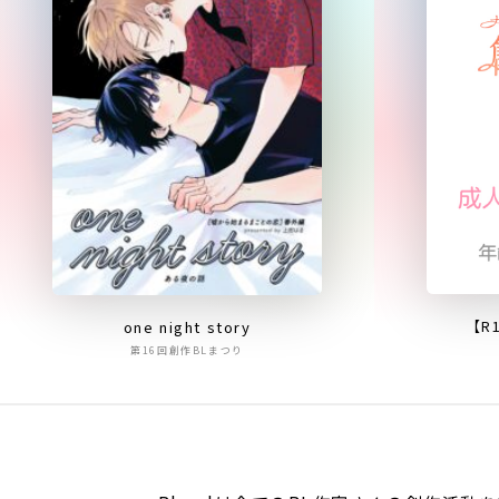
【R
one night story
第16回創作BLまつり