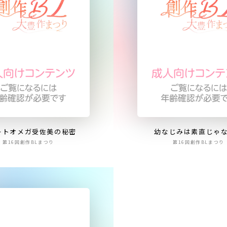
ートオメガ受佐美の秘密
幼なじみは素直じゃ
第16回創作BLまつり
第16回創作BLまつり