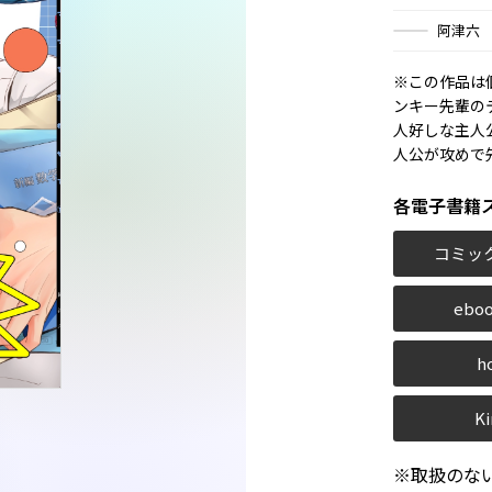
阿津六
※この作品は
ンキー先輩の
人好しな主人
人公が攻めで
各電子書籍
コミッ
eboo
h
Ki
※取扱のな