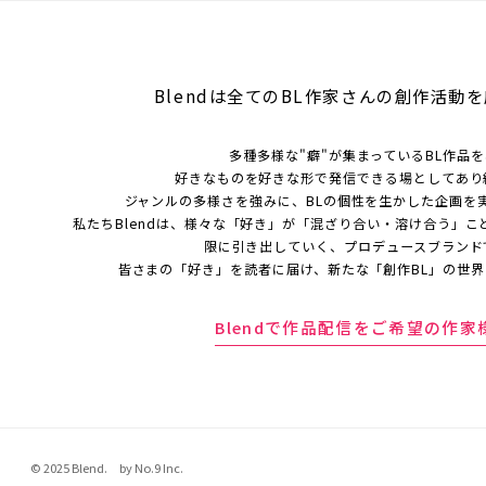
Blendは全てのBL作家さんの
創作活動を
多種多様な"癖"が集まっているBL作品
好きなものを好きな形で発信できる場としてあり
ジャンルの多様さを強みに、BLの個性を生かした企画を
私たちBlendは、様々な「好き」が「混ざり合い・溶け合う」こ
限に引き出していく、プロデュースブランド
皆さまの「好き」を読者に届け、新たな「創作BL」の世
Blendで作品配信をご希望の作家
© 2025 Blend. by No.9 Inc.