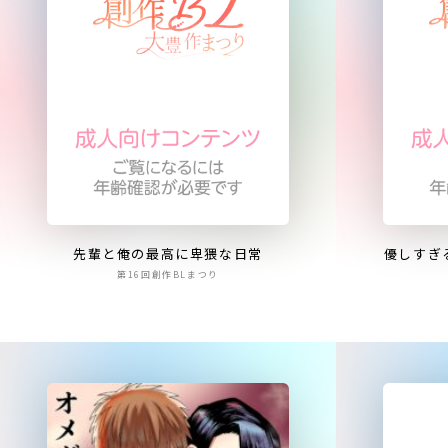
先輩と俺の最高に卑猥な日常
優しすぎ
第16回創作BLまつり