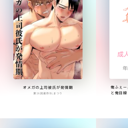
俺ふぇー
オメガの上司彼氏が発情期
と俺目線
第16回創作BLまつり