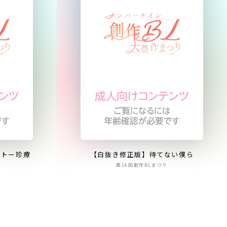
リトー珍療
【白抜き修正版】待てない僕ら
第16回創作BLまつり