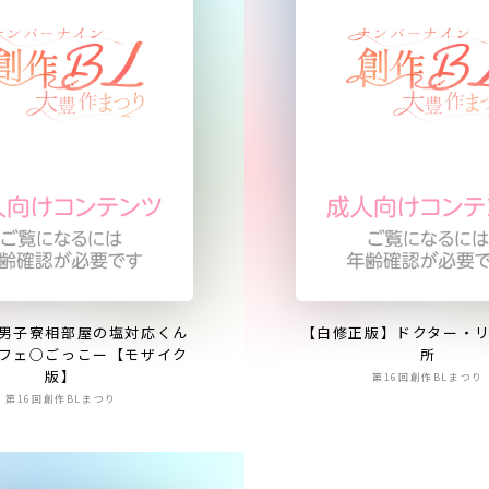
男子寮相部屋の塩対応くん
【白修正版】ドクター・
フェ○ごっこー【モザイク
所
版】
第16回創作BLまつり
第16回創作BLまつり