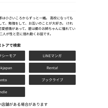
郷は小さいころからずっと一緒。 高校になっても
して、勉強をして、お互いのことが大好き。 けれ
恋愛感情があって、碧は郷のお姉ちゃんに憧れてい
の二人が性と恋に揺れ動くお話です。
ストアで検索
クシーモア
LINEマンガ
kjapan
Renta!
onto
ブックライブ
ndle
い店舗がある場合があります