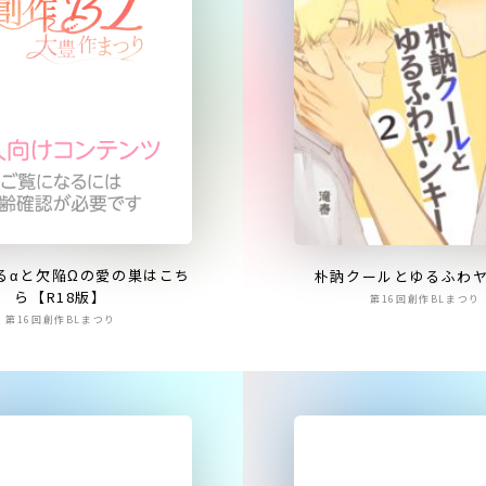
るαと欠陥Ωの愛の巣はこち
朴訥クールとゆるふわ
ら【R18版】
第16回創作BLまつり
第16回創作BLまつり