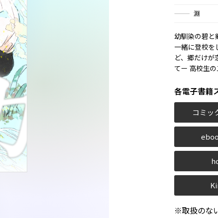
淵
幼馴染の碧と
一緒に登校を
ど、郷だけが
てー 高校生
各電子書籍
コミッ
eboo
h
Ki
※取扱のな