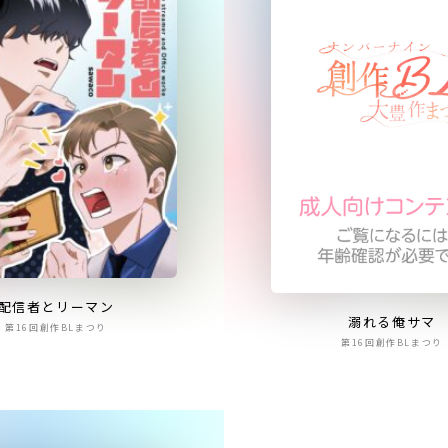
配信者とリーマン
溺れる俺サマ
第16回創作BLまつり
第16回創作BLまつり