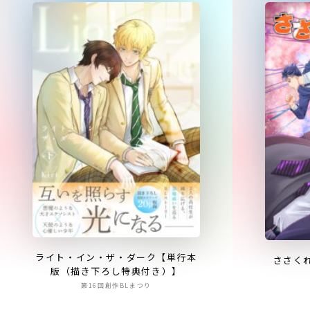
ライト・イン・ザ・ダーク【単行本
ささく
版（描き下ろし特典付き）】
第16回創作BLまつり