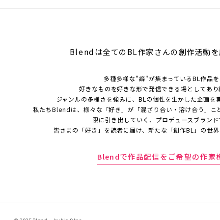
Blendは全てのBL作家さんの
創作活動を
多種多様な"癖"が集まっているBL作品
好きなものを好きな形で発信できる場としてあり
ジャンルの多様さを強みに、BLの個性を生かした企画を
私たちBlendは、様々な「好き」が「混ざり合い・溶け合う」こ
限に引き出していく、プロデュースブランド
皆さまの「好き」を読者に届け、新たな「創作BL」の世
Blendで作品配信をご希望の作家
© 2025 Blend. by No.9 Inc.