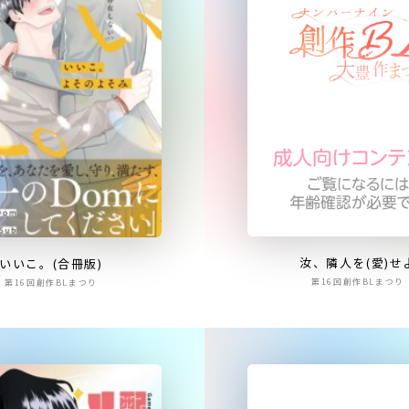
汝、隣人を(愛)せ
いいこ。(合冊版)
第16回創作BLまつり
第16回創作BLまつり