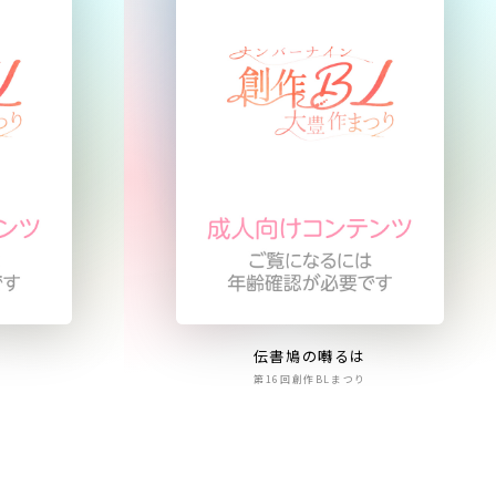
伝書鳩の囀るは
第16回創作BLまつり