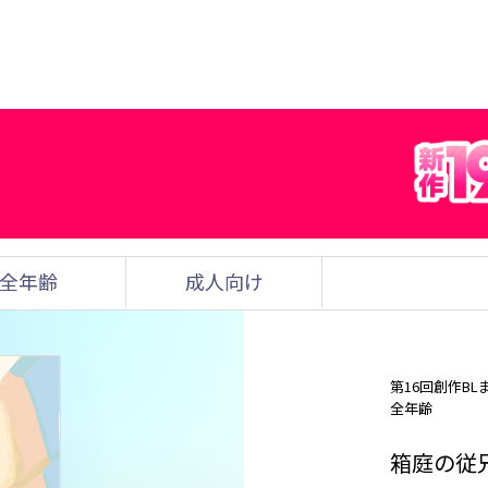
全年齢
成人向け
第16回創作BL
全年齢
箱庭の従