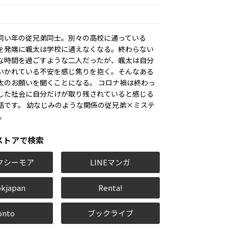
き
同い年の従兄弟同士。別々の高校に通っている
を発端に颯太は学校に通えなくなる。終わらない
な時間を過ごすような二人だったが、颯太は自分
いかれている不安を感じ焦りを抱く。そんなある
太のお願いを聞くことになる。 コロナ禍は終わっ
した社会に自分だけが取り残されていると感じる
話です。 幼なじみのような関係の従兄弟×ミステ
。
ストアで検索
クシーモア
LINEマンガ
kjapan
Renta!
onto
ブックライブ