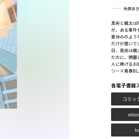
糸原あ
真央と颯太は
が、ある事件
夏休みのよう
だけが置いて
日、真央は颯
たのに、閉塞
人に捧げるお
リー×青春BL
各電子書籍
コミッ
eboo
h