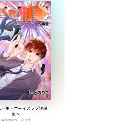
れ刑事〜ボーイズラブ短編
集〜
第16回創作BLまつり