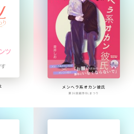
よ
メンヘラ系オカン彼氏
第16回創作BLまつり