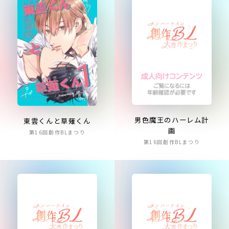
男色魔王のハーレム計
東雲くんと草薙くん
画
第16回創作BLまつり
第16回創作BLまつり