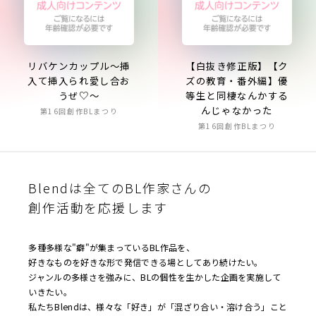
リバケンカップル～挿
【白抜き修正版】【ク
入て挿入られ愛し合お
ズの教育・番外編】優
うぜ♡～
等生と同棲なんかする
んじゃなかった
第16回創作BLまつり
第16回創作BLまつり
Blendは全てのBL作家さんの
創作活動を応援します
多種多様な"癖"が集まっているBL作品を、
好きなものを好きな形で発信できる場としてあり続けたい。
ジャンルの多様さを強みに、BLの個性を生かした企画を実施して
いきたい。
私たちBlendは、様々な「好き」が「混ざり合い・溶け合う」こと