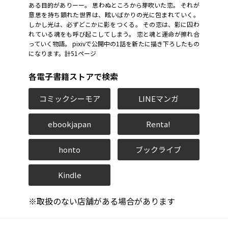
ある目的がありーー。 思わぬところから芽吹いた恋。 それが
意思を持ち顕れた世界は、眩いばかりの光に包まれていく。
しかし光は、必ずどこかに影をつくる。 その恋は、影に囚わ
れている魂をも呼び起こしてしまう。 恋と魂と運命が擦れ合
っていく物語。 pixivで公開中の1話を新たに描き下ろしたもの
になります。計51ページ
各電子書籍ストアで検索
コミックシーモア
LINEマンガ
ebookjapan
Renta!
honto
ブックライブ
Kindle
※取扱のない店舗がある場合があります