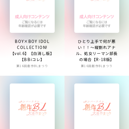
BOY×BOY IDOL
ひとり上手で何が悪
COLLECTION!
い！！～縦割れアナ
【vol.6】【白消し版】
ル、処女リーマン部長
【BBiコレ】
の場合【R-18版】
第16回創作BLまつり
第16回創作BLまつり