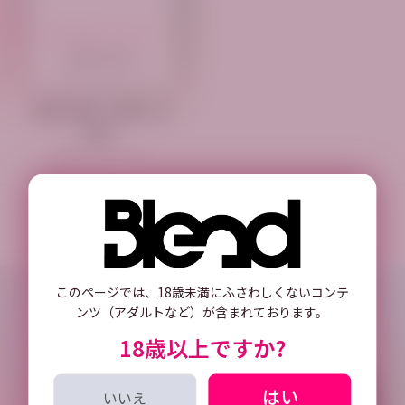
番長★物語 【棒消し修
正版】
第16回創作BLまつり
その他の作品
このページでは、18歳未満にふさわしくないコンテ
ンツ（アダルトなど）が含まれております。
18歳以上ですか?
はい
いいえ