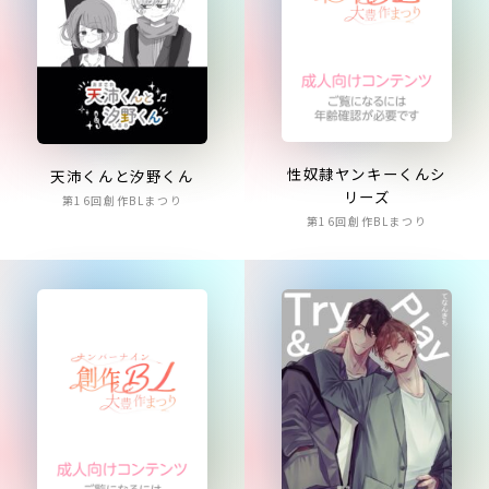
性奴隷ヤンキーくんシ
天沛くんと汐野くん
リーズ
第16回創作BLまつり
第16回創作BLまつり