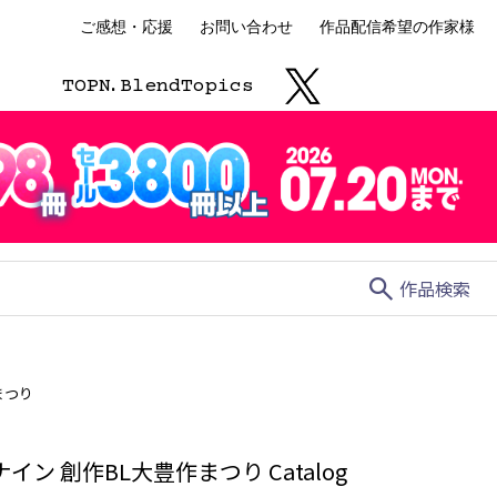
ご感想・応援
お問い合わせ
作品配信希望の作家様
TOP
N.
Blend
Topics
search
作品検索
まつり
イン 創作BL大豊作まつり Catalog