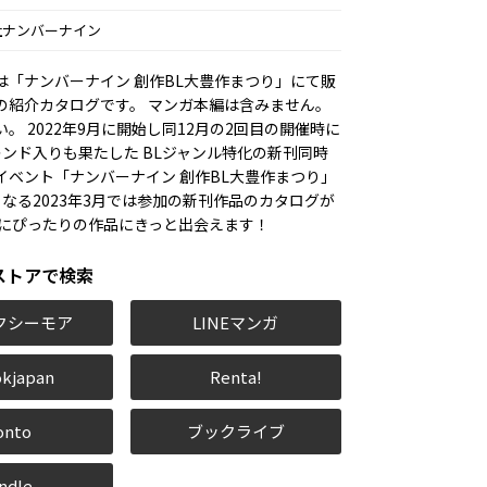
社ナンバーナイン
は「ナンバーナイン 創作BL大豊作まつり」にて販
の紹介カタログです。 マンガ本編は含みません。
。 2022年9月に開始し同12月の2回目の開催時に
rトレンド入りも果たした BLジャンル特化の新刊同時
イベント「ナンバーナイン 創作BL大豊作まつり」
となる2023年3月では参加の新刊作品のカタログが
たにぴったりの作品にきっと出会えます！
ストアで検索
クシーモア
LINEマンガ
kjapan
Renta!
onto
ブックライブ
ndle