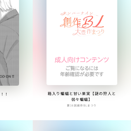
箱入り蝙蝠と甘い果実【謎の狩人と
N！！
弱々蝙蝠】
第16回創作BLまつり