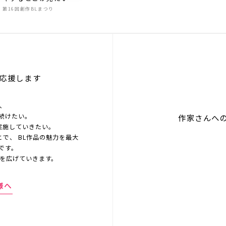
第16回創作BLまつり
応援します
を、
続けたい。
作家さんへ
実施していきたい。
とで、 BL作品の魅力を最大
です。
界を広げていきます。
様へ