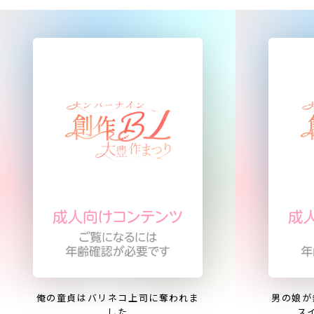
俺の童貞はバリネコ上司に奪われま
男の娘が
した
ス