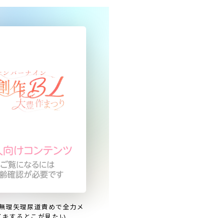
無理矢理尿道責めで全力メ
イキするとこが見たい