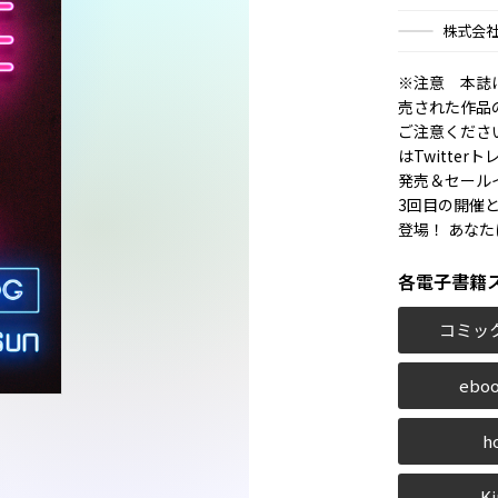
株式会
※注意 本誌
売された作品
ご注意ください
はTwitte
発売＆セール
3回目の開催
登場！ あな
各電子書籍
コミッ
eboo
h
Ki