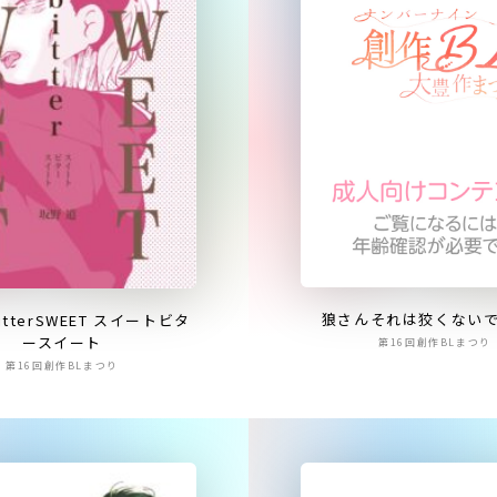
狼さんそれは狡くない
bitterSWEET スイートビタ
ースイート
第16回創作BLまつり
第16回創作BLまつり