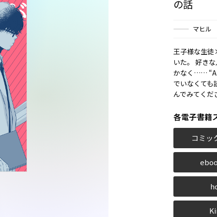
の話
マヒル
王子様な生徒
いた。 好き
かなく…… “A
でいなくても
んでみてくだ
各電子書籍
コミッ
eboo
h
Ki