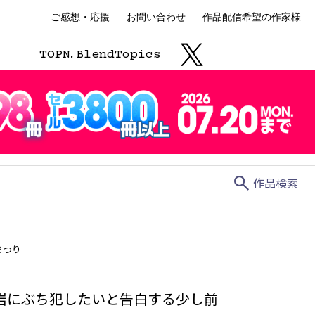
ご感想・応援
お問い合わせ
作品配信希望の作家様
TOP
N.
Blend
Topics
search
作品検索
まつり
岩にぶち犯したいと告白する少し前