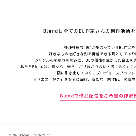
Blendは全てのBL作家さんの
創作活動を
多種多様な"癖"が集まっているBL作品
好きなものを好きな形で発信できる場としてあり
ジャンルの多様さを強みに、BLの個性を生かした企画を
私たちBlendは、様々な「好き」が「混ざり合い・溶け合う」こ
限に引き出していく、プロデュースブランド
皆さまの「好き」を読者に届け、新たな「創作BL」の世
Blendで作品配信をご希望の作家
© 2025 Blend. by No.9 Inc.