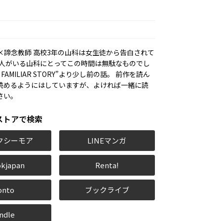
×諦念教師 高校3年の山科は女生徒から告白されて
な人がいる山科にとってこの時間は無駄なものでし
 FAMILIAR STORY”より少し前の話。 前作を読ん
読めるようにはしていますが、よければ一緒に読
さい。
ストアで検索
クシーモア
LINEマンガ
kjapan
Renta!
onto
ブックライブ
ndle