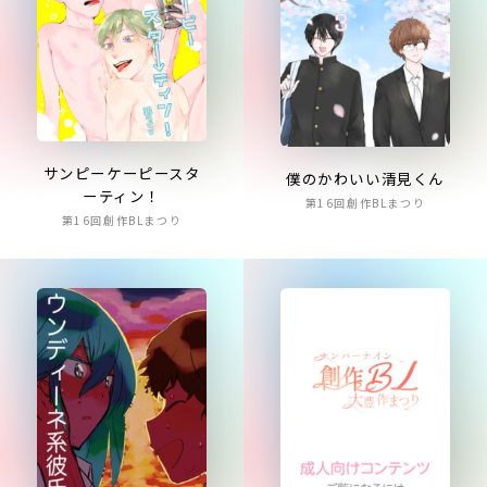
サンピーケーピースタ
僕のかわいい清見くん
ーティン！
第16回創作BLまつり
第16回創作BLまつり