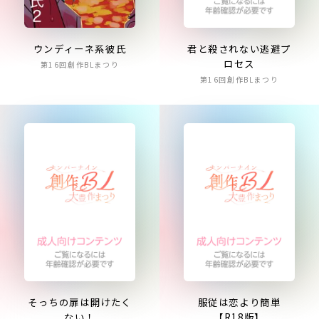
君と殺されない逃避プ
ウンディーネ系彼氏
ロセス
第16回創作BLまつり
第16回創作BLまつり
そっちの扉は開けたく
服従は恋より簡単
ない！
【R18版】