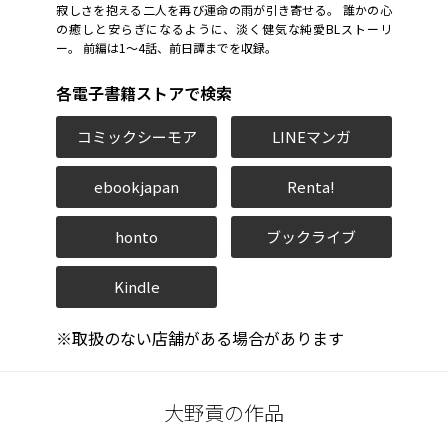
寂しさを抱える二人を再び運命の雨が引き寄せる。 誰かの心
の癒しと安らぎになるように、淡く健気な純愛BLストーリ
ー。 前編は1〜4話、前日譚までを収録。
各電子書籍ストアで検索
コミックシーモア
LINEマンガ
ebookjapan
Renta!
honto
ブックライブ
Kindle
※取扱のない店舗がある場合があります
大野貢の作品