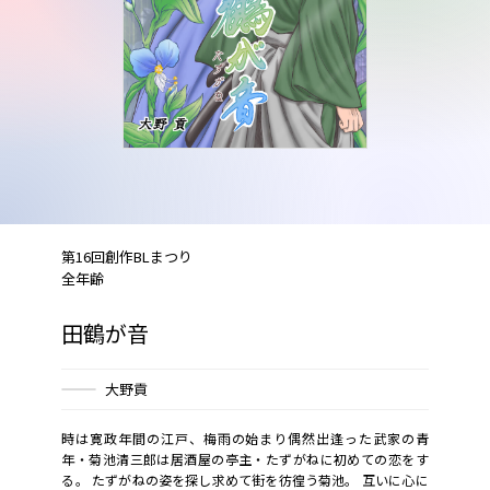
第16回創作BLまつり
全年齢
田鶴が音
大野貢
時は寛政年間の江戸、梅雨の始まり偶然出逢った武家の青
年・菊池清三郎は居酒屋の亭主・たずがねに初めての恋をす
る。 たずがねの姿を探し求めて街を彷徨う菊池。 互いに心に