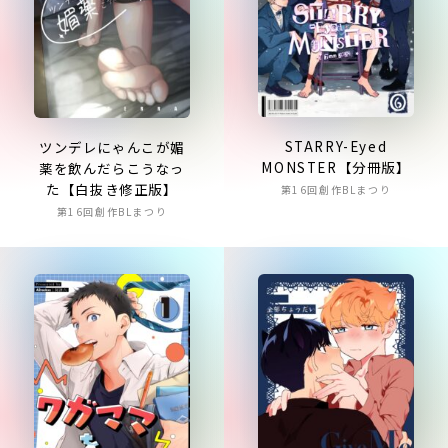
STARRY-Eyed
ツンデレにゃんこが媚
MONSTER【分冊版】
薬を飲んだらこうなっ
た【白抜き修正版】
第16回創作BLまつり
第16回創作BLまつり