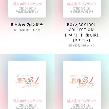
町外れの探偵と助手
BOY×BOY IDOL
COLLECTION!
第16回創作BLまつり
【vol.6】【白消し版】
【BBiコレ】
第16回創作BLまつり