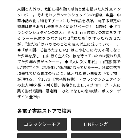
人間と人外の、微細に揺れ動く感情と愛を描いた人外BLアン
ソロジー。 それぞれフランケンシュタインの怪物、幽霊、中
華神話の化け物をモチーフにした作品を収録。 電子版限定の
特典は描きおろし漫画をふくめた29ページ！ 【収録】 ◆『フ
ランケンシュタインの友人』 るぅ１ｍｍ 僕だけの友だちを作
ろうーー死体をつなぎ合わせ"友だち"を作ったハカセだ
が、"友だち"はハカセのことを友人以上に想っていて……。
◆『瞬く間、彷徨うたましい』 はこやむこた 行方不明になっ
た少年を探しに山に行く主人公、彼を待っていたのは変わり果
てた少年の姿だったーー。 ◆『人に哭く形代』 山田基 都で
は"帝江"と呼ばれる化け物が噂になっていたーー。科挙に落ち
項垂れている青年のもとに、薄汚れた長い白髪の「化け物」
が現れる。 全107p 【電子版特典】 ・フランケンシュタイン
の友人/番外編 ・瞬く間、彷徨うたましい/プロローグ ・人に
哭く形代/漫画、設定画 ・ひとでなしの恋/表紙、ポスターデ
ザイン 全29p
各電子書籍ストアで検索
コミックシーモア
LINEマンガ