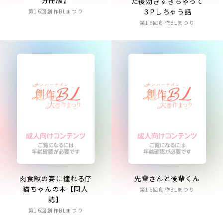
分冊版】
た後効きすぎちゃって
３Pしちゃう話
第16回創作BLまつり
第16回創作BLまつり
肉食獣の宴に憧れる仔
先輩さんと後輩くん
猫ちゃんの本【同人
第16回創作BLまつり
誌】
第16回創作BLまつり