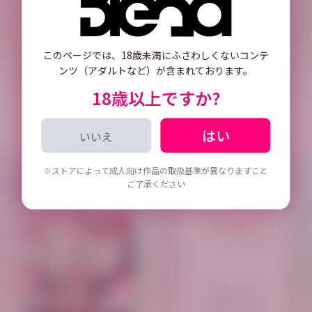
このページでは、18歳未満にふさわしくないコンテ
ンツ（アダルトなど）が含まれております。
恋の残骸と代わりの男
年下王子系アイドルに
18歳以上ですか?
【R18版】
執着（愛）される話
【R18版】
第16回創作BLまつり
第16回創作BLまつり
はい
いいえ
※ストアによって成人向け作品の取扱基準が異なりますこと
ご了承ください