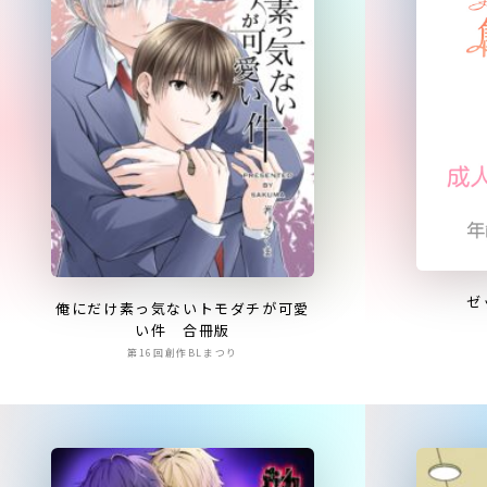
ゼ
俺にだけ素っ気ないトモダチが可愛
い件 合冊版
第16回創作BLまつり