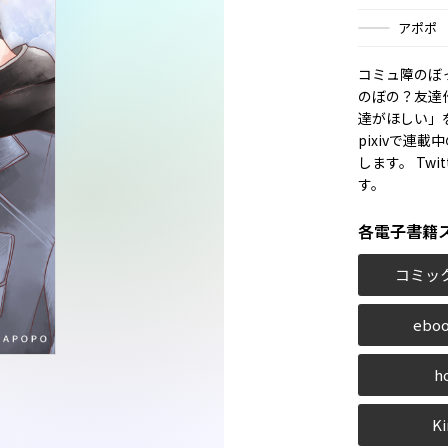
アポポ
コミュ障のぼ
のぼの？友達
達がほしい」
pixivで連
します。 Twi
す。
各電子書籍
コミッ
eboo
h
Ki