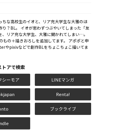
っちな高校生のイオと、リア充大学生な大雅のほ
作り？BL。 イオが思わずつぶやいてしまった「友
を、リア充な大学生、大雅に聞かれてしまい…。
載中のもの＋描きおろしを追加してます。 アポポと申
tterやpixivなどで創作BLをちょこちょこ描いてま
ストアで検索
クシーモア
LINEマンガ
kjapan
Renta!
onto
ブックライブ
ndle