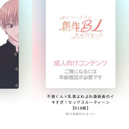
不良くん×乳首よわよわ委員長のイ
キすぎ！セックスルーティーン
【R18版】
第16回創作BLまつり