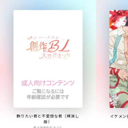
飾りたい君と不愛想な君（棒消し
イケメン
版）
第16回創作BLまつり