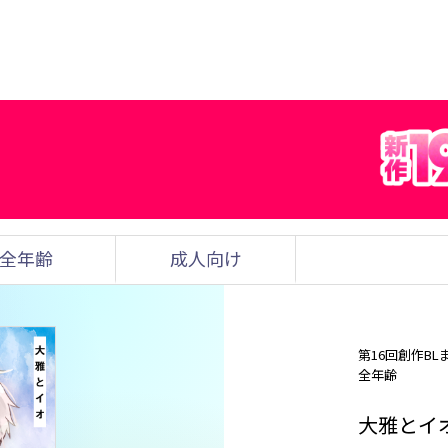
全年齢
成人向け
第16回創作BL
全年齢
大雅とイ