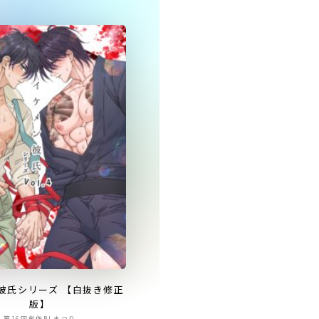
彼氏シリーズ 【白抜き修正
版】
第16回創作BLまつり