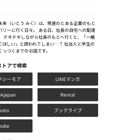
未来（いとう みく）は、常連のとある企業のもと
バリーに行く日々。 ある日、社長の自宅への配達
。 ドキドキしながら社長のもとへ行くと、「一緒
てほしい」と誘われてしまい…？ 社会人と学生の
くっつくまでのお話です。
ストアで検索
クシーモア
LINEマンガ
kjapan
Renta!
onto
ブックライブ
ndle