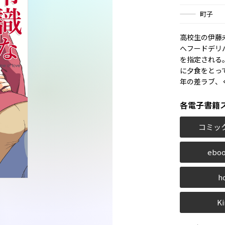
町子
高校生の伊藤
へフードデリ
を指定される
に夕食をとっ
年の差ラブ、
各電子書籍
コミッ
eboo
h
Ki