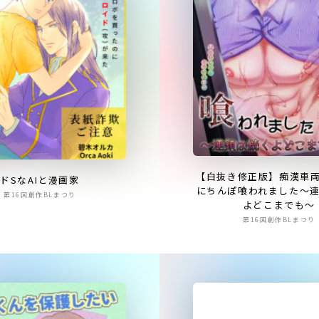
【白抜き修正版】痴漢車
ドSなAIと漫画家
にちんぽ喰われました～
第16回創作BLまつり
よどこまでも～
第16回創作BLまつり