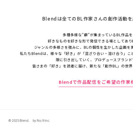
Blendは全てのBL作家さんの
創作活動を
多種多様な"癖"が集まっているBL作品
好きなものを好きな形で発信できる場としてあり
ジャンルの多様さを強みに、BLの個性を生かした企画を
私たちBlendは、様々な「好き」が「混ざり合い・溶け合う」こ
限に引き出していく、プロデュースブランド
皆さまの「好き」を読者に届け、新たな「創作BL」の世
Blendで作品配信をご希望の作家
© 2025 Blend. by No.9 Inc.