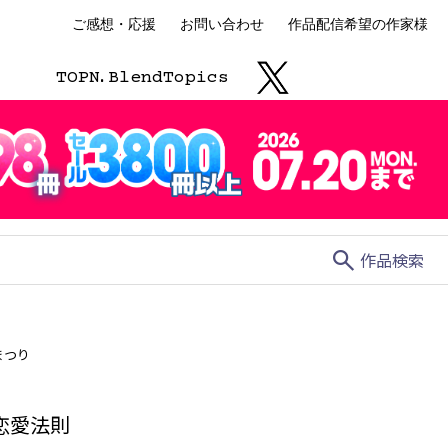
ご感想・応援
お問い合わせ
作品配信希望の作家様
TOP
N.
Blend
Topics
search
作品検索
まつり
恋愛法則