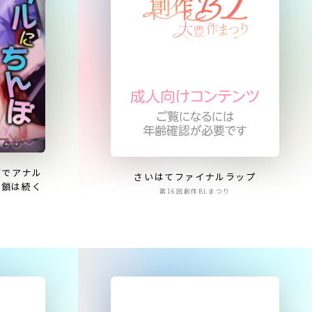
両でアナル
さいはてファイナルラップ
連鎖は続く
第16回創作BLまつり