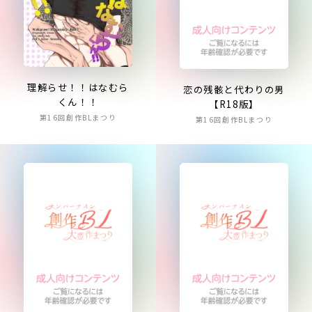
理解らせ！！はなむら
恋の残骸と代わりの男
くん！！
【R18版】
第16回創作BLまつり
第16回創作BLまつり