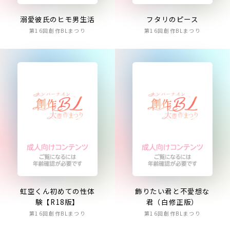
溺愛彼氏のヒモ男生活
フタリのピース
第16回創作BLまつり
第16回創作BLまつり
虹空くん初めての性体
飾りたい君と不愛想な
験【R18版】
君（白修正版）
第16回創作BLまつり
第16回創作BLまつり