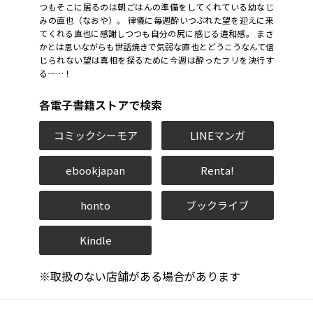
つもそこに居るのは朝ごはんの準備をしてくれている幼なじ
みの直也（なおや）。 律儀に毎週酔いつぶれた望を迎えに来
てくれる直也に感謝しつつも自分の尻に感じる違和感。 まさ
かとは思いながらも世話焼きで気弱な直也とどうこうなんて信
じられない望は真相を探るために今週は酔ったフリを決行す
る―…！
各電子書籍ストアで検索
コミックシーモア
LINEマンガ
ebookjapan
Renta!
honto
ブックライブ
Kindle
※取扱のない店舗がある場合があります