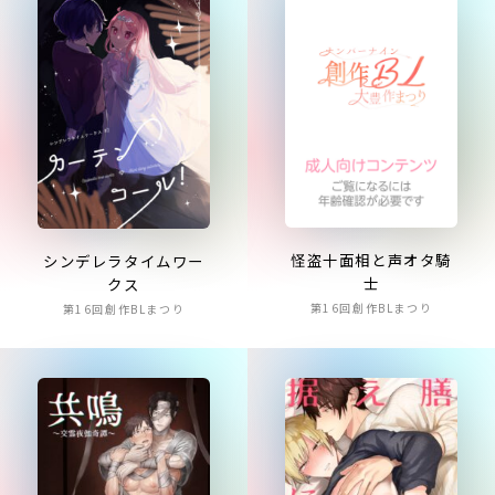
怪盗十面相と声オタ騎
シンデレラタイムワー
士
クス
第16回創作BLまつり
第16回創作BLまつり