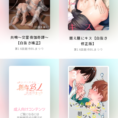
共鳴～交霊夜伽奇譚～
据え膳にキス【白抜き
【白抜き補正】
修正版】
第16回創作BLまつり
第16回創作BLまつり