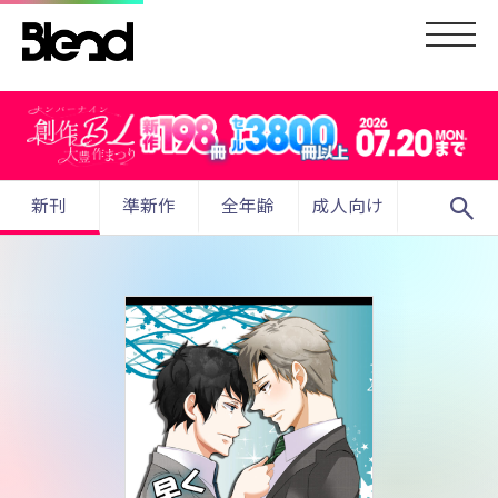
search
新刊
準新作
全年齢
成人向け