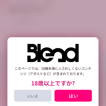
犯され×ボディーガー
ド
第16回創作BLまつり
その他の作品
このページでは、18歳未満にふさわしくないコンテ
ンツ（アダルトなど）が含まれております。
18歳以上ですか?
はい
いいえ