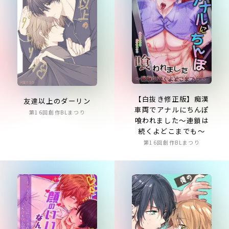
【白抜き修正版】痴漢
友達以上のダーリン
車両でアナルにちんぽ
第16回創作BLまつり
喰われました～連鎖は
続くよどこまでも～
第16回創作BLまつり