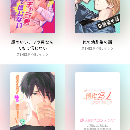
顔のいいチャラ男なん
俺の幼馴染の話
てもう信じない
第16回創作BLまつり
第16回創作BLまつり