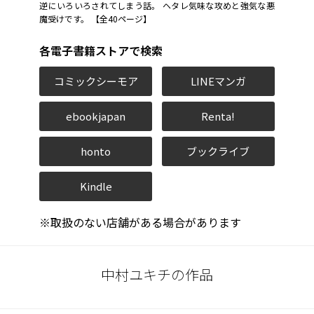
逆にいろいろされてしまう話。 ヘタレ気味な攻めと強気な悪
魔受けです。 【全40ページ】
各電子書籍ストアで検索
コミックシーモア
LINEマンガ
ebookjapan
Renta!
honto
ブックライブ
Kindle
※取扱のない店舗がある場合があります
中村ユキチの作品