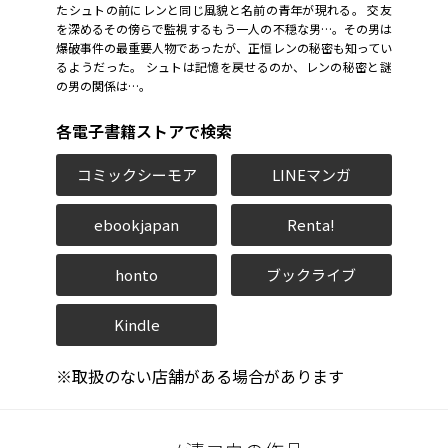
たシュトの前にレンと同じ風貌と名前の青年が現れる。 交友
を深めるその傍らで監視するもう一人の不穏な男…。その男は
爆破事件の最重要人物であったが、正恒レンの秘密も知ってい
るようだった。 シュトは記憶を戻せるのか、レンの秘密と謎
の男の関係は…。
各電子書籍ストアで検索
コミックシーモア
LINEマンガ
ebookjapan
Renta!
honto
ブックライブ
Kindle
※取扱のない店舗がある場合があります