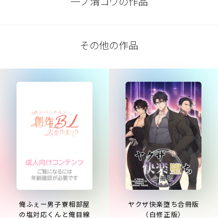
一ノ清コウの作品
その他の作品
俺ふぇー男子寮相部屋
ヤクザ快楽堕ち合冊版
の塩対応くんと俺目線
（白修正版）