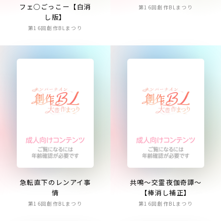
フェ○ごっこー【白消
第16回創作BLまつり
し版】
第16回創作BLまつり
急転直下のレンアイ事
共鳴～交霊夜伽奇譚～
情
【棒消し補正】
第16回創作BLまつり
第16回創作BLまつり