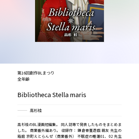
第16回創作BLまつり
全年齢
Bibliotheca Stella maris
高杉桂
高杉桂のBL漫画短編集。 同人誌等で発表したものをまとめま
した。 商業番外編あり。 収録作： 鎌倉骨董遊戯 親友 先生の
箱庭 京町えとらんぜ（商業番外） 不眠症の睡蓮01、02 先生