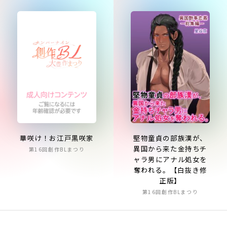
堅物童貞の部族漢が、
華咲け！お江戸黒咲家
異国から来た金持ちチ
第16回創作BLまつり
ャラ男にアナル処女を
奪われる。【白抜き修
正版】
第16回創作BLまつり