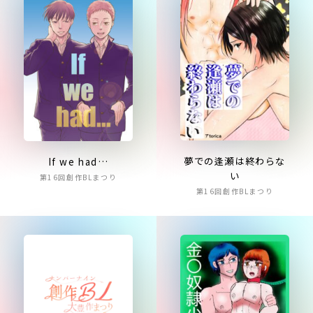
夢での逢瀬は終わらな
If we had…
い
第16回創作BLまつり
第16回創作BLまつり