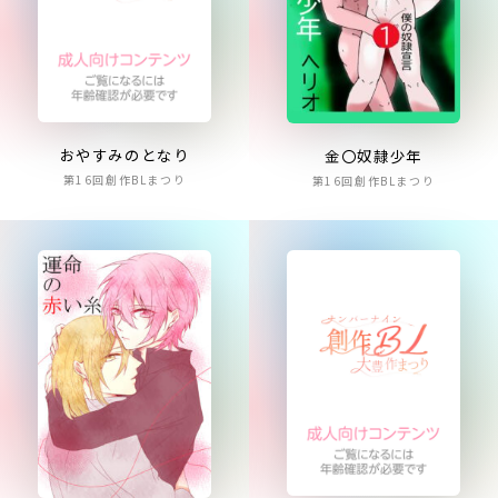
おやすみのとなり
金〇奴隷少年
第16回創作BLまつり
第16回創作BLまつり