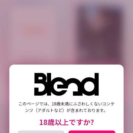
清く正しいセカイのあ
わるいことはおれでし
いだ
とけ！
第16回創作BLまつり
第16回創作BLまつり
このページでは、18歳未満にふさわしくないコンテ
ンツ（アダルトなど）が含まれております。
18歳以上ですか?