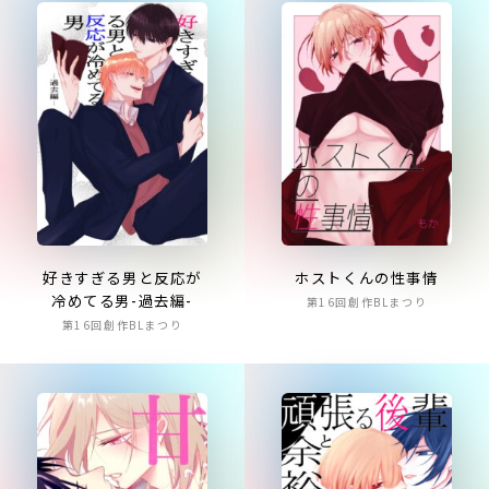
好きすぎる男と反応が
ホストくんの性事情
冷めてる男-過去編-
第16回創作BLまつり
第16回創作BLまつり