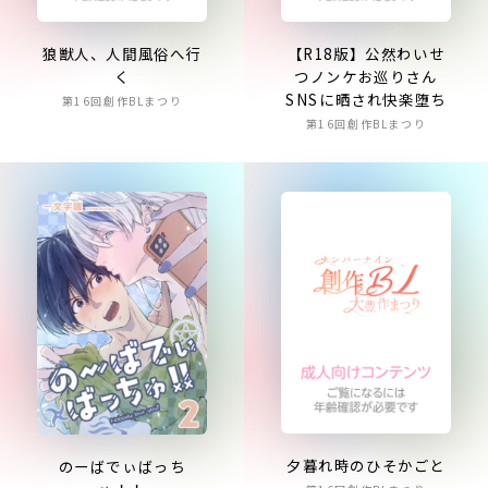
狼獣人、人間風俗へ行
【R18版】公然わいせ
く
つノンケお巡りさん
SNSに晒され快楽堕ち
第16回創作BLまつり
第16回創作BLまつり
夕暮れ時のひそかごと
のーばでぃばっち