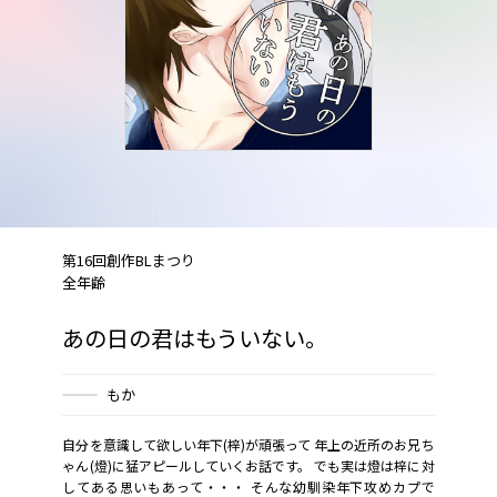
第16回創作BLまつり
全年齢
あの日の君はもういない。
もか
自分を意識して欲しい年下(梓)が頑張って 年上の近所のお兄ち
ゃん(燈)に猛アピールしていくお話です。 でも実は燈は梓に対
してある思いもあって・・・ そんな幼馴染年下攻めカプで