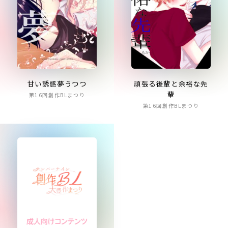
甘い誘惑夢うつつ
頑張る後輩と余裕な先
輩
第16回創作BLまつり
第16回創作BLまつり