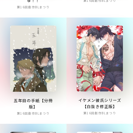
ゅ！！
第16回創作BLまつり
第16回創作BLまつり
イケメン彼氏シリーズ
五年目の手紙【分冊
【白抜き修正版】
版】
第16回創作BLまつり
第16回創作BLまつり