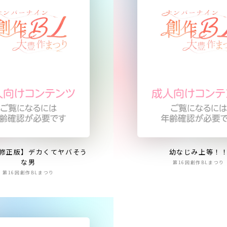
修正版】デカくてヤバそう
幼なじみ上等！
な男
第16回創作BLまつり
第16回創作BLまつり