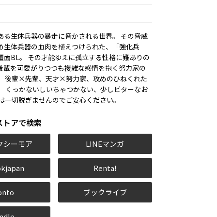
ある生体兵器の暴走に脅かされる世界。 その脅威
め生体兵器の血肉を植えつけられた、「強化兵
覆面BL。 その才能ゆえに孤立する性格に難ありの
後輩を可愛がりつつも複雑な感情を抱く努力家の
。 後輩×先輩、天才×努力家、攻めのひねくれた
。 くっかないしいちゃつかない、少しビターなお
面は一切脱ぎませんのでご安心ください。
ストアで検索
クシーモア
LINEマンガ
kjapan
Renta!
onto
ブックライブ
ndle