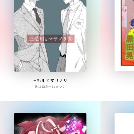
三毛川とマサノリ
第16回創作BLまつり