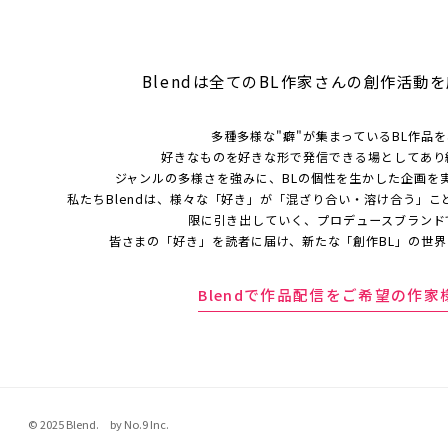
Blendは全てのBL作家さんの
創作活動を
多種多様な"癖"が集まっているBL作品
好きなものを好きな形で発信できる場としてあり
ジャンルの多様さを強みに、BLの個性を生かした企画を
私たちBlendは、様々な「好き」が「混ざり合い・溶け合う」こ
限に引き出していく、プロデュースブランド
皆さまの「好き」を読者に届け、新たな「創作BL」の世
Blendで作品配信をご希望の作家
© 2025 Blend. by No.9 Inc.