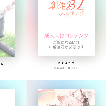
さまよう手
ウム
第16回創作BLまつり