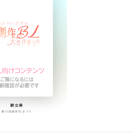
鶴女房
第16回創作BLまつり