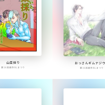
山菜採り
おっさんギムナジ
第16回創作BLまつり
第16回創作BLまつり