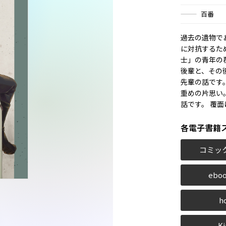
百番
過去の遺物で
に対抗するた
士」の青年の
後輩と、その
先輩の話です
重めの片思い
話です。 覆
各電子書籍
コミッ
eboo
h
Ki