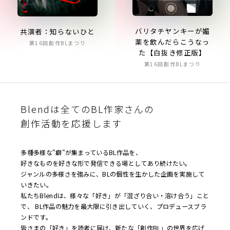
バリタチヤンキーが媚
共演者：知らないひと
薬を飲んだらこうなっ
第16回創作BLまつり
た【白抜き修正版】
第16回創作BLまつり
Blendは全てのBL作家さんの
創作活動を応援します
多種多様な"癖"が集まっているBL作品を、
好きなものを好きな形で発信できる場としてあり続けたい。
ジャンルの多様さを強みに、BLの個性を生かした企画を実施して
いきたい。
私たちBlendは、様々な「好き」が「混ざり合い・溶け合う」こと
で、 BL作品の魅力を最大限に引き出していく、プロデュースブラ
ンドです。
皆さまの「好き」を読者に届け、新たな「創作BL」の世界を広げ