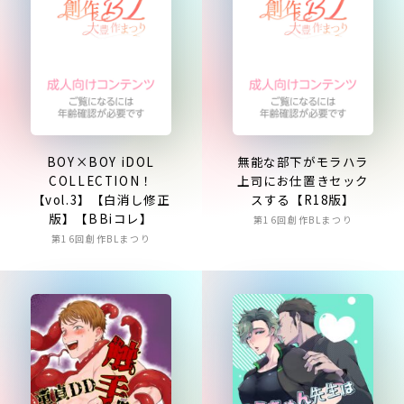
BOY×BOY iDOL
無能な部下がモラハラ
COLLECTION！
上司にお仕置きセック
【vol.3】【白消し修正
スする【R18版】
版】【BBiコレ】
第16回創作BLまつり
第16回創作BLまつり