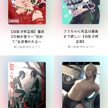
フミちゃん先生は最奥
【白抜き修正版】童貞
まで欲しい【白抜き修
DD触手堕ち～”初め
正版】
て”全部奪われる～
第16回創作BLまつり
第16回創作BLまつり