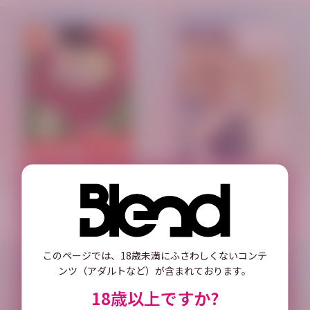
スズヤマ！
結婚しろよ
第16回創作BLまつり
第16回創作BLまつり
このページでは、18歳未満にふさわしくないコンテ
ンツ（アダルトなど）が含まれております。
18歳以上ですか?