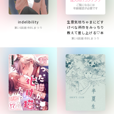
生意気坊ちゃまにどす
indelibility
けべな所作をみっちり
第16回創作BLまつり
教えて差し上げる♡本
第16回創作BLまつり