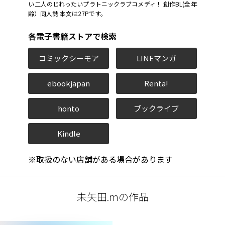
い二人のじれったいプラトニックラブコメディ！ 創作BL(全年
齢）同人誌 本文は27Pです。
各電子書籍ストアで検索
コミックシーモア
LINEマンガ
ebookjapan
Renta!
honto
ブックライブ
Kindle
※取扱のない店舗がある場合があります
未矢田.mの作品