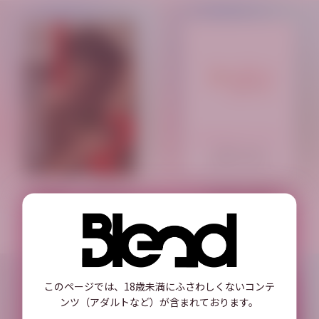
全年齢版 カラオケに
圭吾君の宝物
行っただけなのに
第16回創作BLまつり
第16回創作BLまつり
このページでは、18歳未満にふさわしくないコンテ
ンツ（アダルトなど）が含まれております。