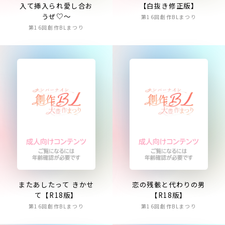
入て挿入られ愛し合お
【白抜き修正版】
うぜ♡～
第16回創作BLまつり
第16回創作BLまつり
またあしたって きかせ
恋の残骸と代わりの男
て【R18版】
【R18版】
第16回創作BLまつり
第16回創作BLまつり