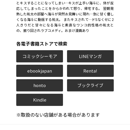
とキスすることになってしまい…キスが上手い海斗に、体が反
応してしまったことをからかわれて怒り、帰宅する。 翌朝発
熱した祐太の部屋へ海斗が突然お見舞いに現れ…急に甘く優し
くなる海斗に動揺する祐太。 またキスされて…ドSなくせに2
人きりだと甘々になる海斗と素直なワンコ的性格の祐太と
の、振り回されラブコメディ。おまけ漫画あり
各電子書籍ストアで検索
コミックシーモア
LINEマンガ
ebookjapan
Renta!
honto
ブックライブ
Kindle
※取扱のない店舗がある場合があります